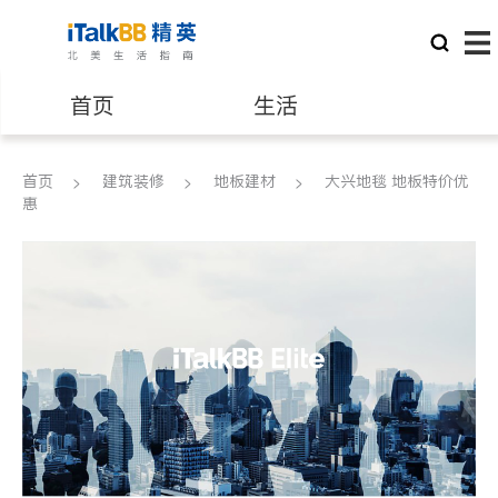
首页
生活
医生
律师
首页
建筑装修
地板建材
大兴地毯 地板特价优
惠
保险理财
房地产租售
银行贷款
会计师
建筑装修