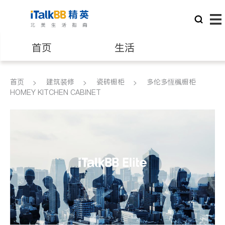
首页
生活
医生
律师
首页
建筑装修
瓷砖橱柜
多伦多恆楓橱柜
HOMEY KITCHEN CABINET
保险理财
房地产租售
银行贷款
会计师
建筑装修