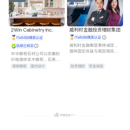
威利时金融投资理财集团
2Win Cabinetry Inc.
iTalkBB精英认证
iTalkBB精英认证
威利时金融集团秉持诚信，
执照已核实
提供固定收益与高回报投资
中华橱柜石材公司以实惠的
等服务。我们专注于投资、
价格提供实木橱柜，石英石
保险及传承规划等多元化组
台面，多种优质不锈钢水
瓷砖橱柜
室内设计
投资理财
年金保险
合，助力客户实现目标
槽、水龙头与抽油烟机。品
建筑设计
卫浴洁具
一站式财税规划
人寿保险
质厨房，家的选择。
室内装修
投资理财
医疗保险
养老保险
员工保险
长期护理医疗保险
伤残保险
个人保险