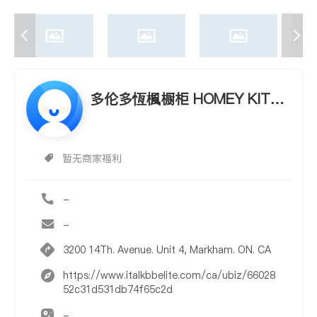
多伦多恆楓橱柜 HOMEY KITCH
EN CABINET
暂无商家福利
-
-
3200 14Th. Avenue. Unit 4, Markham. ON. CA
https://www.italkbbelite.com/ca/ubiz/66028
52c31d531db74f65c2d
-