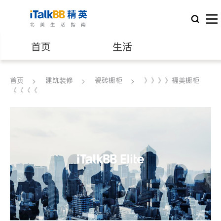
首页
生活
医生
律师
首页
建筑装修
瓷砖橱柜
》》》》福美橱柜
《《《《
保险理财
房地产租售
银行贷款
会计师
建筑装修