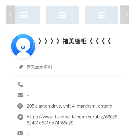
》》》》福美橱柜《《《《
暂无商家福利
-
-
205 clayton drive, unit 4, markham, ontario
https://www.italkbbelite.com/ca/ubiz/66028
52431d531db74f65c28
-