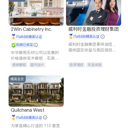
威利时金融投资理财集团
2Win Cabinetry Inc.
iTalkBB精英认证
iTalkBB精英认证
威利时金融集团秉持诚信，
执照已核实
提供固定收益与高回报投资
中华橱柜石材公司以实惠的
等服务。我们专注于投资、
价格提供实木橱柜，石英石
保险及传承规划等多元化组
台面，多种优质不锈钢水
瓷砖橱柜
室内设计
投资理财
年金保险
合，助力客户实现目标
槽、水龙头与抽油烟机。品
建筑设计
卫浴洁具
一站式财税规划
人寿保险
质厨房，家的选择。
室内装修
投资理财
医疗保险
精英会员
养老保险
员工保险
长期护理医疗保险
伤残保险
个人保险
Quilchena West
iTalkBB精英认证
为家庭精心打造的 110 套宽