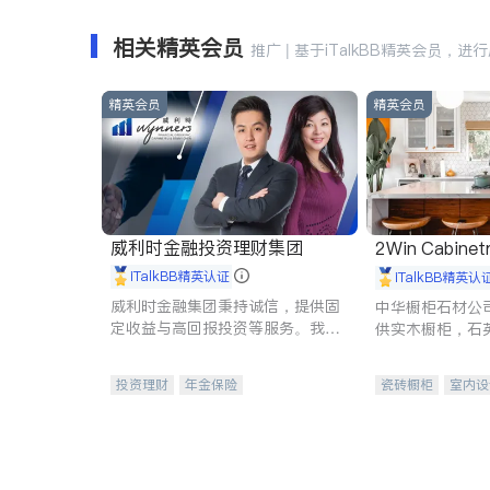
相关精英会员
推广 | 基于iTalkBB精英会员，进
精英会员
精英会员
威利时金融投资理财集团
2Win Cabinetr
iTalkBB精英认证
iTalkBB精英认
威利时金融集团秉持诚信，提供固
中华橱柜石材公
定收益与高回报投资等服务。我们
供实木橱柜，石
专注于投资、保险及传承规划等多
质不锈钢水槽、
元化组合，助力客户实现目标
机。品质厨房，
投资理财
年金保险
瓷砖橱柜
室内设
一站式财税规划
人寿保险
卫浴洁具
室内
投资理财
医疗保险
养老保险
员工保险
长期护理医疗保险
伤残保险
个人保险