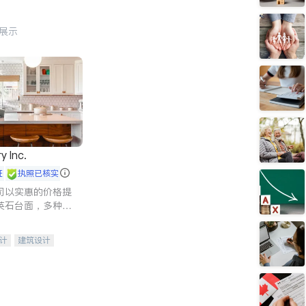
行展示
y Inc.
证
执照已核实
司以实惠的价格提
英石台面，多种优
水龙头与抽油烟
家的选择。
计
建筑设计
装修