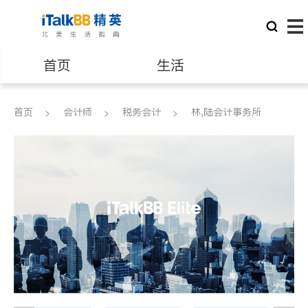
首页
生活
医生
律师
首页
会计师
税务会计
林,陆会计事务所
保险理财
房地产租售
银行贷款
会计师
建筑装修