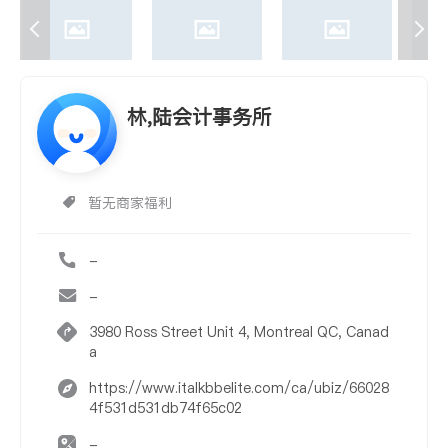
林,陆会计事务所
暂无商家福利
-
-
3980 Ross Street Unit 4, Montreal QC, Canad
a
https://www.italkbbelite.com/ca/ubiz/66028
4f531d531db74f65c02
-