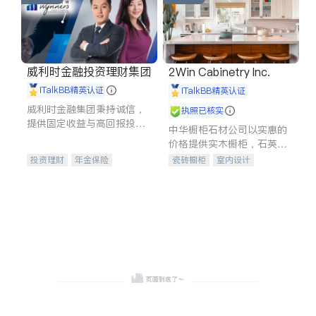
威利时金融投资理财集团
2Win Cabinetry Inc.
iTalkBB精英认证
iTalkBB精英认证
威利时金融集团秉持诚信，
执照已核实
提供固定收益与高回报投资
中华橱柜石材公司以实惠的
等服务。我们专注于投资、
价格提供实木橱柜，石英石
保险及传承规划等多元化组
台面，多种优质不锈钢水
投资理财
年金保险
瓷砖橱柜
室内设计
合，助力客户实现目标
槽、水龙头与抽油烟机。品
一站式财税规划
人寿保险
建筑设计
卫浴洁具
质厨房，家的选择。
投资理财
医疗保险
室内装修
养老保险
员工保险
长期护理医疗保险
伤残保险
个人保险