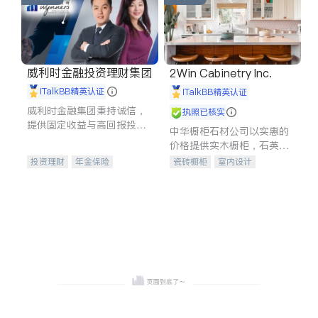
威利时金融投资理财集团
2Win Cabinetry Inc.
iTalkBB精英认证
iTalkBB精英认证
威利时金融集团秉持诚信，
执照已核实
提供固定收益与高回报投资
中华橱柜石材公司以实惠的
等服务。我们专注于投资、
价格提供实木橱柜，石英石
保险及传承规划等多元化组
台面，多种优质不锈钢水
投资理财
年金保险
瓷砖橱柜
室内设计
合，助力客户实现目标
槽、水龙头与抽油烟机。品
一站式财税规划
人寿保险
建筑设计
卫浴洁具
质厨房，家的选择。
投资理财
医疗保险
室内装修
养老保险
员工保险
长期护理医疗保险
伤残保险
个人保险