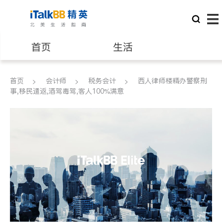
首页
生活
医生
律师
首页
会计师
税务会计
西人律师楼精办警察刑
事,移民遣返,酒驾毒驾,客人100%满意
保险理财
房地产租售
银行贷款
会计师
建筑装修