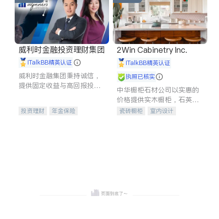
威利时金融投资理财集团
2Win Cabinetry Inc.
iTalkBB精英认证
iTalkBB精英认证
威利时金融集团秉持诚信，
执照已核实
提供固定收益与高回报投资
中华橱柜石材公司以实惠的
等服务。我们专注于投资、
价格提供实木橱柜，石英石
保险及传承规划等多元化组
台面，多种优质不锈钢水
投资理财
年金保险
瓷砖橱柜
室内设计
合，助力客户实现目标
槽、水龙头与抽油烟机。品
一站式财税规划
人寿保险
建筑设计
卫浴洁具
质厨房，家的选择。
投资理财
医疗保险
室内装修
养老保险
员工保险
长期护理医疗保险
伤残保险
个人保险