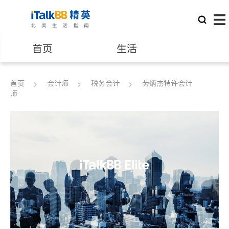
首页
生活
医生
律师
首页
会计师
税务会计
劳炳杰特许会计
师
保险理财
房地产租售
银行贷款
会计师
建筑装修