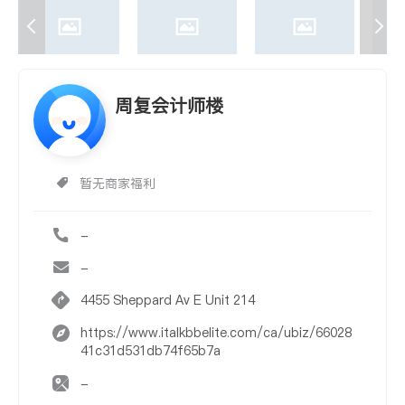
周复会计师楼
暂无商家福利
-
-
4455 Sheppard Av E Unit 214
https://www.italkbbelite.com/ca/ubiz/66028
41c31d531db74f65b7a
-