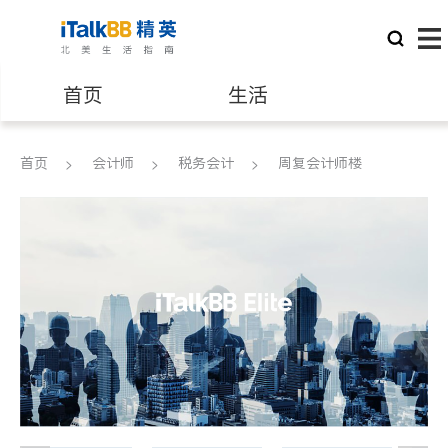
首页
生活
医生
律师
首页
会计师
税务会计
周复会计师楼
保险理财
房地产租售
银行贷款
会计师
建筑装修