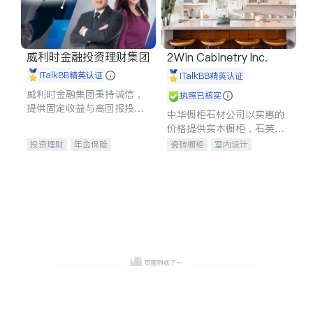
威利时金融投资理财集团
2Win Cabinetry Inc.
iTalkBB精英认证
iTalkBB精英认证
威利时金融集团秉持诚信，
执照已核实
提供固定收益与高回报投资
中华橱柜石材公司以实惠的
等服务。我们专注于投资、
价格提供实木橱柜，石英石
保险及传承规划等多元化组
台面，多种优质不锈钢水
投资理财
年金保险
瓷砖橱柜
室内设计
合，助力客户实现目标
槽、水龙头与抽油烟机。品
一站式财税规划
人寿保险
建筑设计
卫浴洁具
质厨房，家的选择。
投资理财
医疗保险
室内装修
养老保险
员工保险
长期护理医疗保险
伤残保险
个人保险