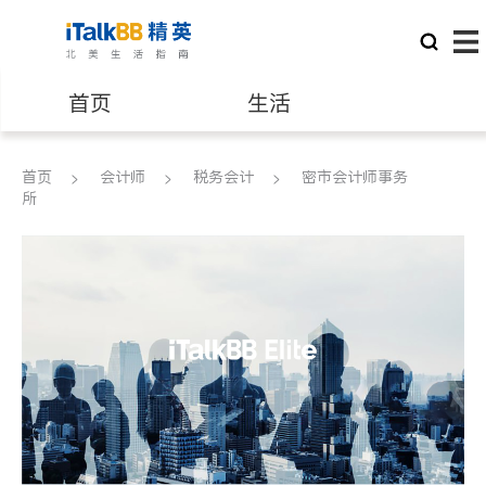
首页
生活
医生
律师
首页
会计师
税务会计
密市会计师事务
所
保险理财
房地产租售
银行贷款
会计师
建筑装修