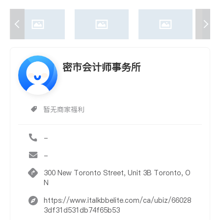
密市会计师事务所
暂无商家福利
-
-
300 New Toronto Street, Unit 3B Toronto, O
N
https://www.italkbbelite.com/ca/ubiz/66028
3df31d531db74f65b53