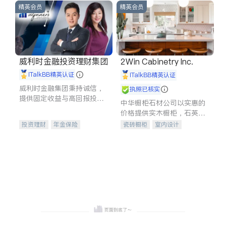
精英会员
精英会员
威利时金融投资理财集团
2Win Cabinetry Inc.
iTalkBB精英认证
iTalkBB精英认证
威利时金融集团秉持诚信，
执照已核实
提供固定收益与高回报投资
中华橱柜石材公司以实惠的
等服务。我们专注于投资、
价格提供实木橱柜，石英石
保险及传承规划等多元化组
台面，多种优质不锈钢水
投资理财
年金保险
瓷砖橱柜
室内设计
合，助力客户实现目标
槽、水龙头与抽油烟机。品
一站式财税规划
人寿保险
建筑设计
卫浴洁具
质厨房，家的选择。
投资理财
医疗保险
室内装修
养老保险
员工保险
长期护理医疗保险
伤残保险
个人保险