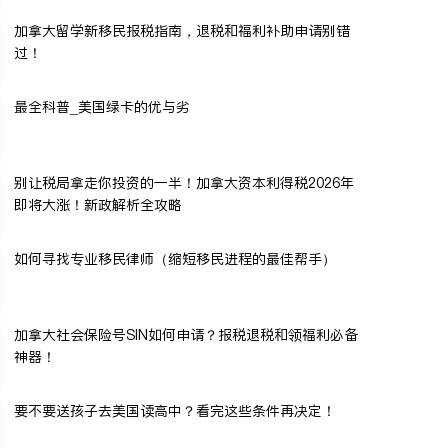
加拿大留学新移民报税指南，退税和福利补助申请别错
过！
最全科普_美国绿卡的优与劣
别让税局拿走你投资的一半！加拿大资本利得税2026年
即将大涨！新政解析全攻略
如何寻找专业移民律师（缩短移民进程的最佳帮手）
加拿大社会保险号SIN如何申请？报税退税和领福利必备
神器！
要不要送孩子去美国读高中？看完这些条件再决定！