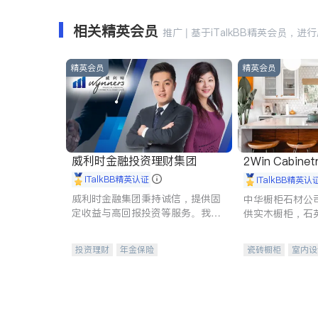
相关精英会员
推广 | 基于iTalkBB精英会员，进
精英会员
精英会员
威利时金融投资理财集团
2Win Cabinetr
iTalkBB精英认证
iTalkBB精英认
威利时金融集团秉持诚信，提供固
中华橱柜石材公
定收益与高回报投资等服务。我们
供实木橱柜，石
专注于投资、保险及传承规划等多
质不锈钢水槽、
元化组合，助力客户实现目标
机。品质厨房，
投资理财
年金保险
瓷砖橱柜
室内设
一站式财税规划
人寿保险
卫浴洁具
室内
投资理财
医疗保险
养老保险
员工保险
长期护理医疗保险
伤残保险
个人保险