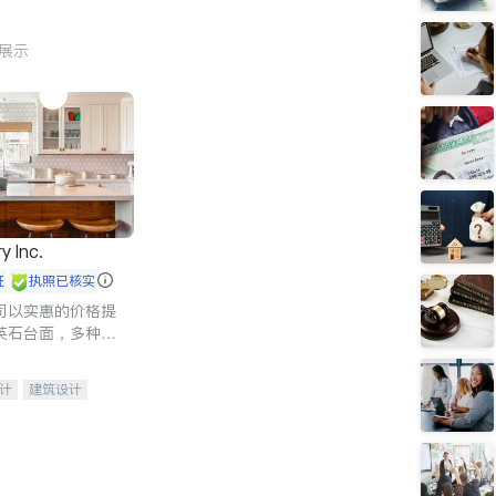
行展示
y Inc.
证
执照已核实
司以实惠的价格提
英石台面，多种优
水龙头与抽油烟
家的选择。
计
建筑设计
装修