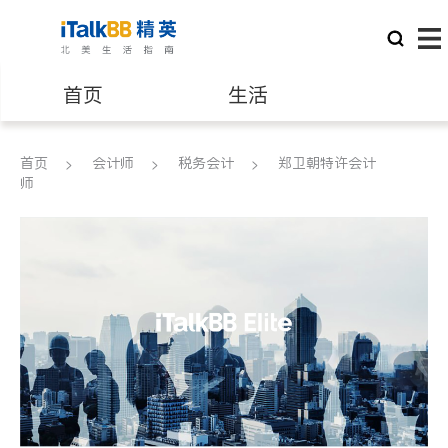
首页
生活
医生
律师
首页
会计师
税务会计
郑卫朝特许会计
师
保险理财
房地产租售
银行贷款
会计师
建筑装修