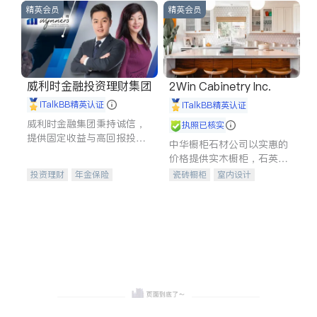
精英会员
精英会员
威利时金融投资理财集团
2Win Cabinetry Inc.
iTalkBB精英认证
iTalkBB精英认证
威利时金融集团秉持诚信，
执照已核实
提供固定收益与高回报投资
中华橱柜石材公司以实惠的
等服务。我们专注于投资、
价格提供实木橱柜，石英石
保险及传承规划等多元化组
台面，多种优质不锈钢水
投资理财
年金保险
瓷砖橱柜
室内设计
合，助力客户实现目标
槽、水龙头与抽油烟机。品
一站式财税规划
人寿保险
建筑设计
卫浴洁具
质厨房，家的选择。
投资理财
医疗保险
室内装修
养老保险
员工保险
长期护理医疗保险
伤残保险
个人保险