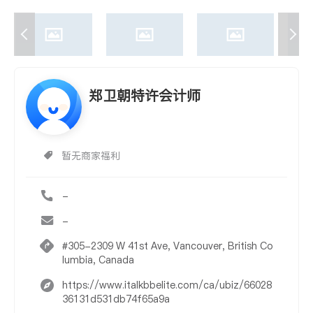
郑卫朝特许会计师
暂无商家福利
-
-
#305-2309 W 41st Ave, Vancouver, British Co
lumbia, Canada
https://www.italkbbelite.com/ca/ubiz/66028
36131d531db74f65a9a