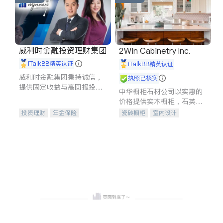
威利时金融投资理财集团
2Win Cabinetry Inc.
iTalkBB精英认证
iTalkBB精英认证
威利时金融集团秉持诚信，
执照已核实
提供固定收益与高回报投资
中华橱柜石材公司以实惠的
等服务。我们专注于投资、
价格提供实木橱柜，石英石
保险及传承规划等多元化组
台面，多种优质不锈钢水
投资理财
年金保险
瓷砖橱柜
室内设计
合，助力客户实现目标
槽、水龙头与抽油烟机。品
一站式财税规划
人寿保险
建筑设计
卫浴洁具
质厨房，家的选择。
投资理财
医疗保险
室内装修
养老保险
员工保险
长期护理医疗保险
伤残保险
个人保险