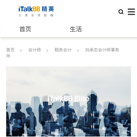
首页
生活
医生
律师
首页
会计师
税务会计
刘承志会计师事务
所
保险理财
房地产租售
银行贷款
会计师
建筑装修