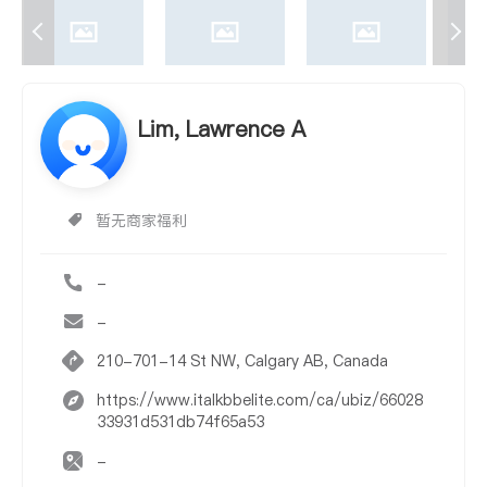
Lim, Lawrence A
暂无商家福利
-
-
210-701-14 St NW, Calgary AB, Canada
https://www.italkbbelite.com/ca/ubiz/66028
33931d531db74f65a53
-