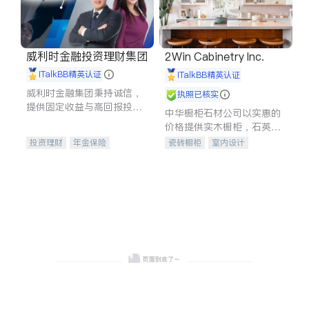
威利时金融投资理财集团
2Win Cabinetry Inc.
iTalkBB精英认证
iTalkBB精英认证
威利时金融集团秉持诚信，
执照已核实
提供固定收益与高回报投资
中华橱柜石材公司以实惠的
等服务。我们专注于投资、
价格提供实木橱柜，石英石
保险及传承规划等多元化组
台面，多种优质不锈钢水
投资理财
年金保险
瓷砖橱柜
室内设计
合，助力客户实现目标
槽、水龙头与抽油烟机。品
一站式财税规划
人寿保险
建筑设计
卫浴洁具
质厨房，家的选择。
投资理财
医疗保险
室内装修
养老保险
员工保险
长期护理医疗保险
伤残保险
个人保险