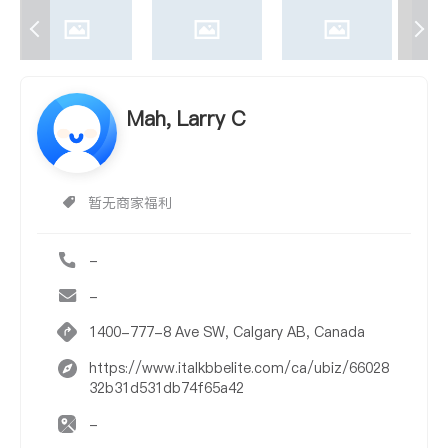
Mah, Larry C
暂无商家福利
-
-
1400-777-8 Ave SW, Calgary AB, Canada
https://www.italkbbelite.com/ca/ubiz/66028
32b31d531db74f65a42
-