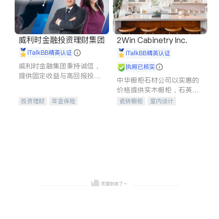
威利时金融投资理财集团
2Win Cabinetry Inc.
iTalkBB精英认证
iTalkBB精英认证
威利时金融集团秉持诚信，
执照已核实
提供固定收益与高回报投资
中华橱柜石材公司以实惠的
等服务。我们专注于投资、
价格提供实木橱柜，石英石
保险及传承规划等多元化组
台面，多种优质不锈钢水
投资理财
年金保险
瓷砖橱柜
室内设计
合，助力客户实现目标
槽、水龙头与抽油烟机。品
一站式财税规划
人寿保险
建筑设计
卫浴洁具
质厨房，家的选择。
投资理财
医疗保险
室内装修
养老保险
员工保险
长期护理医疗保险
伤残保险
个人保险