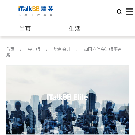
首页
生活
医生
律师
首页
会计师
税务会计
加国立信会计师事务
所
保险理财
房地产租售
银行贷款
会计师
建筑装修