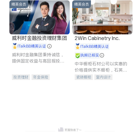
精英会员
精英会员
威利时金融投资理财集团
2Win Cabinetry Inc.
iTalkBB精英认证
iTalkBB精英认证
威利时金融集团秉持诚信，
执照已核实
提供固定收益与高回报投资
中华橱柜石材公司以实惠的
等服务。我们专注于投资、
价格提供实木橱柜，石英石
保险及传承规划等多元化组
台面，多种优质不锈钢水
投资理财
年金保险
瓷砖橱柜
室内设计
合，助力客户实现目标
槽、水龙头与抽油烟机。品
一站式财税规划
人寿保险
建筑设计
卫浴洁具
质厨房，家的选择。
投资理财
医疗保险
室内装修
养老保险
员工保险
长期护理医疗保险
伤残保险
个人保险