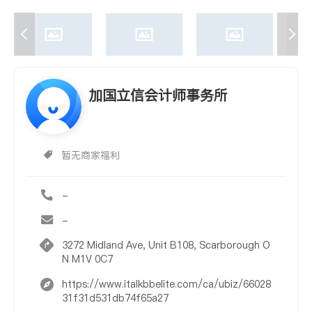
加国立信会计师事务所
暂无商家福利
-
-
3272 Midland Ave, Unit B108, Scarborough O
N M1V 0C7
https://www.italkbbelite.com/ca/ubiz/66028
31f31d531db74f65a27