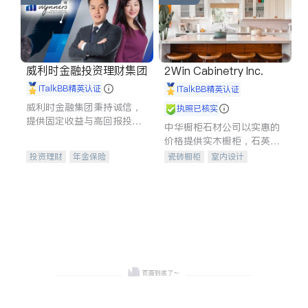
威利时金融投资理财集团
2Win Cabinetry Inc.
iTalkBB精英认证
iTalkBB精英认证
威利时金融集团秉持诚信，
执照已核实
提供固定收益与高回报投资
中华橱柜石材公司以实惠的
等服务。我们专注于投资、
价格提供实木橱柜，石英石
保险及传承规划等多元化组
台面，多种优质不锈钢水
投资理财
年金保险
瓷砖橱柜
室内设计
合，助力客户实现目标
槽、水龙头与抽油烟机。品
一站式财税规划
人寿保险
建筑设计
卫浴洁具
质厨房，家的选择。
投资理财
医疗保险
室内装修
养老保险
员工保险
长期护理医疗保险
伤残保险
个人保险