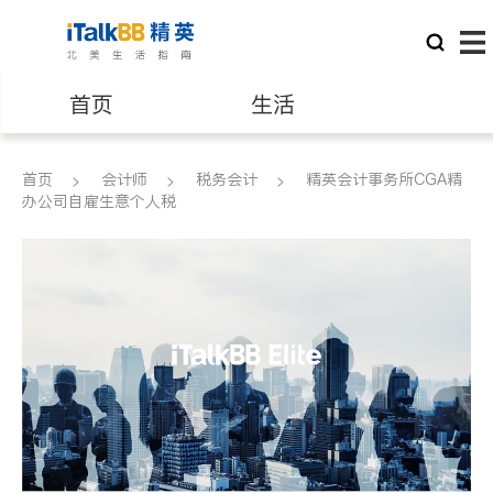
首页
生活
医生
律师
首页
会计师
税务会计
精英会计事务所CGA精
办公司自雇生意个人税
保险理财
房地产租售
银行贷款
会计师
建筑装修