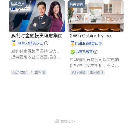
精英会员
精英会员
威利时金融投资理财集团
2Win Cabinetry Inc.
iTalkBB精英认证
iTalkBB精英认证
威利时金融集团秉持诚信，
执照已核实
提供固定收益与高回报投资
中华橱柜石材公司以实惠的
等服务。我们专注于投资、
价格提供实木橱柜，石英石
保险及传承规划等多元化组
台面，多种优质不锈钢水
投资理财
年金保险
瓷砖橱柜
室内设计
合，助力客户实现目标
槽、水龙头与抽油烟机。品
一站式财税规划
人寿保险
建筑设计
卫浴洁具
质厨房，家的选择。
投资理财
医疗保险
室内装修
养老保险
员工保险
长期护理医疗保险
伤残保险
个人保险