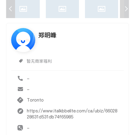
郑明峰
暂无商家福利
-
-
Toronto
https://www.italkbbelite.com/ca/ubiz/66028
28631d531db74f65985
-