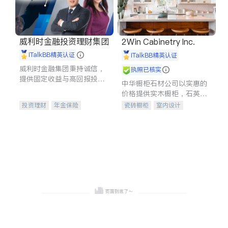
威利时金融投资理财集团
2Win Cabinetry Inc.
iTalkBB精英认证
iTalkBB精英认证
威利时金融集团秉持诚信，
执照已核实
提供固定收益与高回报投资
中华橱柜石材公司以实惠的
等服务。我们专注于投资、
价格提供实木橱柜，石英石
保险及传承规划等多元化组
台面，多种优质不锈钢水
投资理财
年金保险
瓷砖橱柜
室内设计
合，助力客户实现目标
槽、水龙头与抽油烟机。品
一站式财税规划
人寿保险
建筑设计
卫浴洁具
质厨房，家的选择。
投资理财
医疗保险
室内装修
养老保险
员工保险
长期护理医疗保险
伤残保险
个人保险