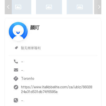
颜玎
暂无商家福利
-
-
Toronto
https://www.italkbbelite.com/ca/ubiz/66028
24a31d531db74f6595a
-