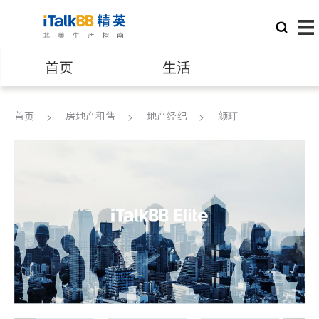
首页
生活
医生
律师
首页
房地产租售
地产经纪
颜玎
保险理财
房地产租售
银行贷款
会计师
建筑装修