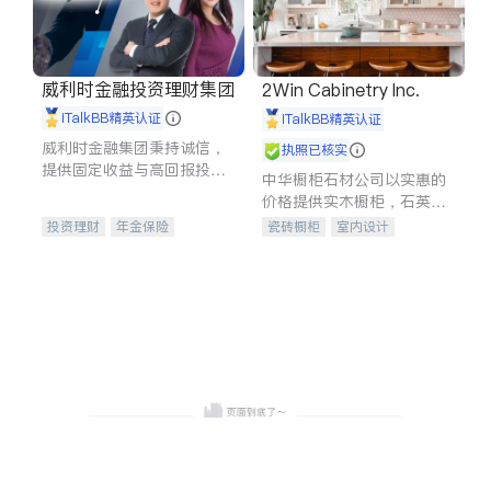
威利时金融投资理财集团
2Win Cabinetry Inc.
iTalkBB精英认证
iTalkBB精英认证
威利时金融集团秉持诚信，
执照已核实
提供固定收益与高回报投资
中华橱柜石材公司以实惠的
等服务。我们专注于投资、
价格提供实木橱柜，石英石
保险及传承规划等多元化组
台面，多种优质不锈钢水
投资理财
年金保险
瓷砖橱柜
室内设计
合，助力客户实现目标
槽、水龙头与抽油烟机。品
一站式财税规划
人寿保险
建筑设计
卫浴洁具
质厨房，家的选择。
投资理财
医疗保险
室内装修
养老保险
员工保险
长期护理医疗保险
伤残保险
个人保险