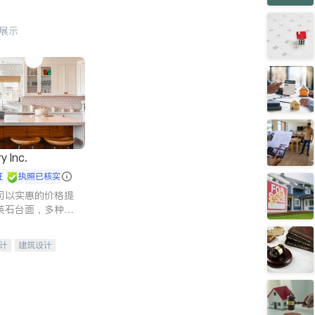
行展示
y Inc.
证
执照已核实
司以实惠的价格提
英石台面，多种优
水龙头与抽油烟
家的选择。
计
建筑设计
装修