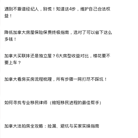
遇到不靠谱经纪人，别慌！知道这4步，维护自己合法权
益！
降低加拿大房屋保险保费终极指南，选对了可以省下这么
多钱！
加拿大买联排还是独立屋？6大房型收益对比，楼花要不
要上车？
加拿大看房买房流程梳理，所有步骤一网打尽不踩坑！
如何寻找专业移民律师（缩短移民进程的最佳帮手）
加拿大法拍房全攻略：捡漏、避坑与买家实操指南