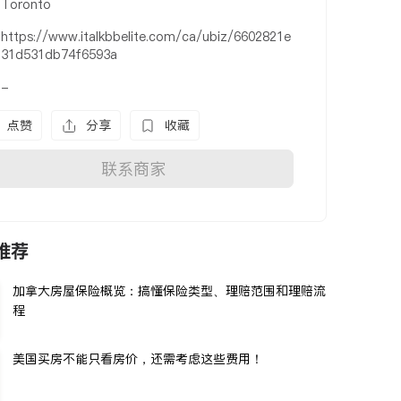
Toronto
https://www.italkbbelite.com/ca/ubiz/6602821e
31d531db74f6593a
-
点赞
分享
收藏
联系商家
推荐
加拿大房屋保险概览：搞懂保险类型、理赔范围和理赔流
程
美国买房不能只看房价，还需考虑这些费用！