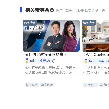
相关精英会员
推广 | 基于iTalkBB精英会员，进
精英会员
精英会员
威利时金融投资理财集团
2Win Cabinetr
iTalkBB精英认证
iTalkBB精英认
威利时金融集团秉持诚信，提供固
中华橱柜石材公
定收益与高回报投资等服务。我们
供实木橱柜，石
专注于投资、保险及传承规划等多
质不锈钢水槽、
元化组合，助力客户实现目标
机。品质厨房，
投资理财
年金保险
瓷砖橱柜
室内设
一站式财税规划
人寿保险
卫浴洁具
室内
投资理财
医疗保险
养老保险
员工保险
长期护理医疗保险
伤残保险
个人保险