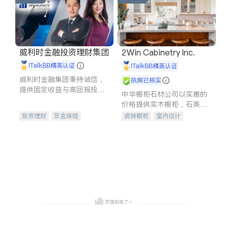
威利时金融投资理财集团
2Win Cabinetry Inc.
iTalkBB精英认证
iTalkBB精英认证
威利时金融集团秉持诚信，
执照已核实
提供固定收益与高回报投资
中华橱柜石材公司以实惠的
等服务。我们专注于投资、
价格提供实木橱柜，石英石
保险及传承规划等多元化组
台面，多种优质不锈钢水
投资理财
年金保险
瓷砖橱柜
室内设计
合，助力客户实现目标
槽、水龙头与抽油烟机。品
一站式财税规划
人寿保险
建筑设计
卫浴洁具
质厨房，家的选择。
投资理财
医疗保险
室内装修
养老保险
员工保险
长期护理医疗保险
伤残保险
个人保险