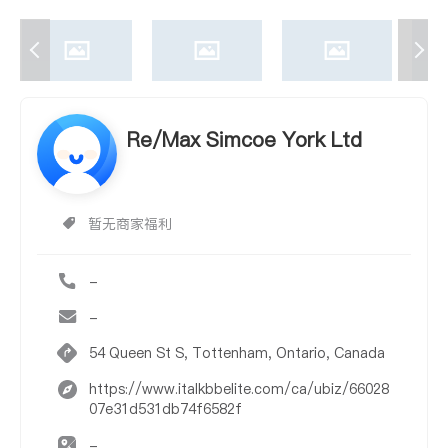
Re/Max Simcoe York Ltd
暂无商家福利
-
-
54 Queen St S, Tottenham, Ontario, Canada
https://www.italkbbelite.com/ca/ubiz/66028
07e31d531db74f6582f
-