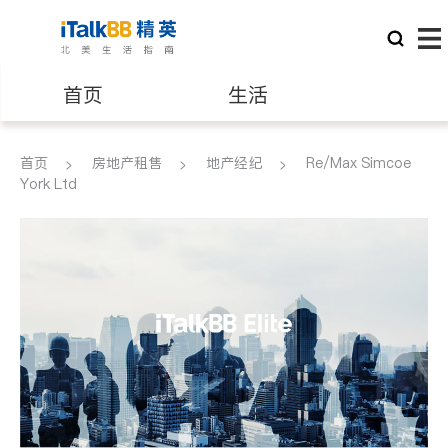
首页
生活
医生
律师
首页
房地产租售
地产经纪
Re/Max Simcoe
York Ltd
保险理财
房地产租售
银行贷款
会计师
建筑装修