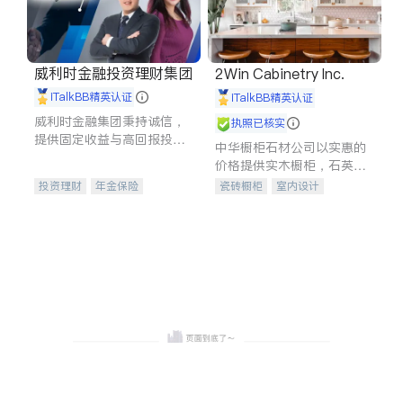
威利时金融投资理财集团
2Win Cabinetry Inc.
iTalkBB精英认证
iTalkBB精英认证
威利时金融集团秉持诚信，
执照已核实
提供固定收益与高回报投资
中华橱柜石材公司以实惠的
等服务。我们专注于投资、
价格提供实木橱柜，石英石
保险及传承规划等多元化组
台面，多种优质不锈钢水
投资理财
年金保险
瓷砖橱柜
室内设计
合，助力客户实现目标
槽、水龙头与抽油烟机。品
一站式财税规划
人寿保险
建筑设计
卫浴洁具
质厨房，家的选择。
投资理财
医疗保险
室内装修
养老保险
员工保险
长期护理医疗保险
伤残保险
个人保险