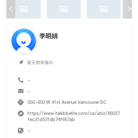
李明娟
暂无商家福利
-
-
550-650 W 41st Avenue Vancouver BC
https://www.italkbbelite.com/ca/ubiz/66027
fec31d531db74f657ab
-