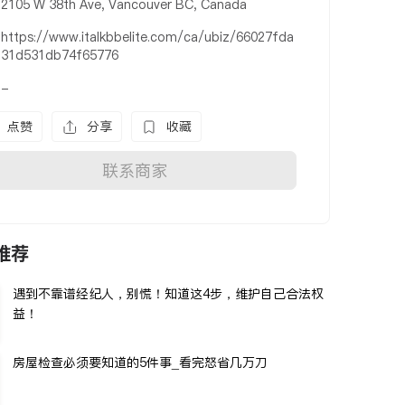
2105 W 38th Ave, Vancouver BC, Canada
https://www.italkbbelite.com/ca/ubiz/66027fda
31d531db74f65776
-
点赞
分享
收藏
联系商家
推荐
遇到不靠谱经纪人，别慌！知道这4步，维护自己合法权
益！
房屋检查必须要知道的5件事_看完怒省几万刀