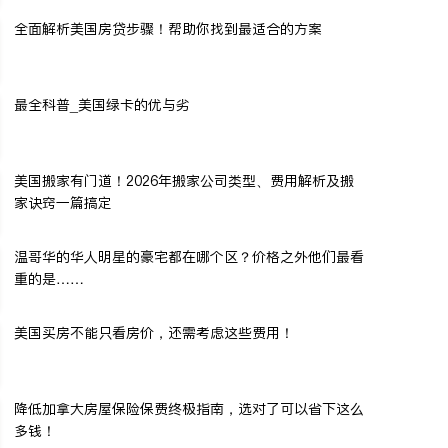
全面解析美国房贷步骤！帮助你找到最适合的方案
最全科普_美国绿卡的优与劣
美国搬家有门道！2026年搬家公司类型、费用解析及搬
家诀窍一篇搞定
温哥华的华人明星的豪宅都在哪个区？价格之外他们最看
重的是……
美国买房不能只看房价，还需考虑这些费用！
降低加拿大房屋保险保费终极指南，选对了可以省下这么
多钱！