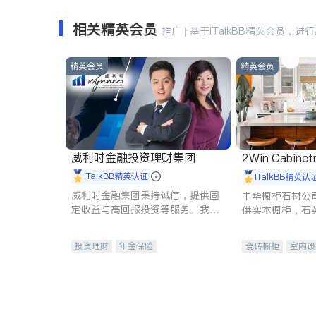
相关精英会员
推广 | 基于iTalkBB精英会员，进
精英会员
精英会员
威利时金融投资理财集团
2Win Cabinetr
iTalkBB精英认证
iTalkBB精英认
威利时金融集团秉持诚信，提供固
中华橱柜石材公
定收益与高回报投资等服务。我们
供实木橱柜，石
专注于投资、保险及传承规划等多
质不锈钢水槽、
元化组合，助力客户实现目标
机。品质厨房，
投资理财
年金保险
瓷砖橱柜
室内设
一站式财税规划
人寿保险
卫浴洁具
室内
投资理财
医疗保险
养老保险
员工保险
长期护理医疗保险
伤残保险
个人保险