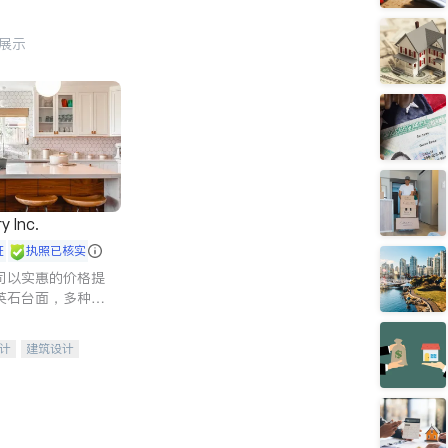
行展示
y Inc.
证
执照已核实
司以实惠的价格提
英石台面，多种优
水龙头与抽油烟
家的选择。
计
建筑设计
装修