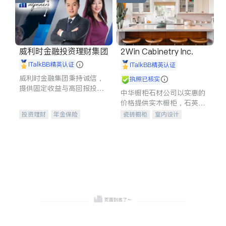
威利时金融投资理财集团
2Win Cabinetry Inc.
iTalkBB精英认证
iTalkBB精英认证
威利时金融集团秉持诚信，
执照已核实
提供固定收益与高回报投资
中华橱柜石材公司以实惠的
等服务。我们专注于投资、
价格提供实木橱柜，石英石
保险及传承规划等多元化组
台面，多种优质不锈钢水
投资理财
年金保险
瓷砖橱柜
室内设计
合，助力客户实现目标
槽、水龙头与抽油烟机。品
一站式财税规划
人寿保险
建筑设计
卫浴洁具
质厨房，家的选择。
投资理财
医疗保险
室内装修
养老保险
员工保险
长期护理医疗保险
伤残保险
个人保险