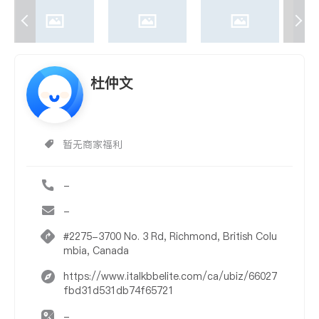
杜仲文
暂无商家福利
-
-
#2275-3700 No. 3 Rd, Richmond, British Colu
mbia, Canada
https://www.italkbbelite.com/ca/ubiz/66027
fbd31d531db74f65721
-