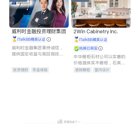
威利时金融投资理财集团
2Win Cabinetry Inc.
iTalkBB精英认证
iTalkBB精英认证
威利时金融集团秉持诚信，
执照已核实
提供固定收益与高回报投资
中华橱柜石材公司以实惠的
等服务。我们专注于投资、
价格提供实木橱柜，石英石
保险及传承规划等多元化组
台面，多种优质不锈钢水
投资理财
年金保险
瓷砖橱柜
室内设计
合，助力客户实现目标
槽、水龙头与抽油烟机。品
一站式财税规划
人寿保险
建筑设计
卫浴洁具
质厨房，家的选择。
投资理财
医疗保险
室内装修
养老保险
员工保险
长期护理医疗保险
伤残保险
个人保险