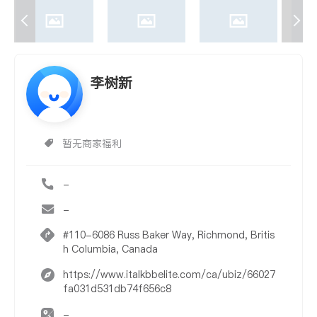
李树新
暂无商家福利
-
-
#110-6086 Russ Baker Way, Richmond, Britis
h Columbia, Canada
https://www.italkbbelite.com/ca/ubiz/66027
fa031d531db74f656c8
-