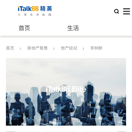
首页
生活
医生
律师
首页
房地产租售
地产经纪
李树新
保险理财
房地产租售
银行贷款
会计师
建筑装修