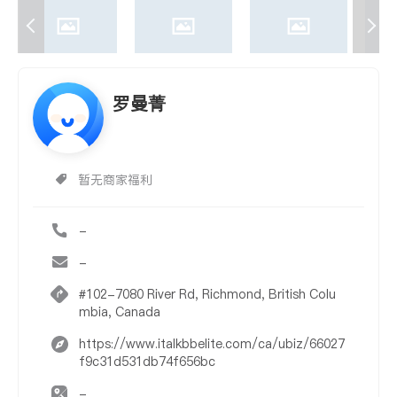
罗曼菁
暂无商家福利
-
-
#102-7080 River Rd, Richmond, British Colu
mbia, Canada
https://www.italkbbelite.com/ca/ubiz/66027
f9c31d531db74f656bc
-