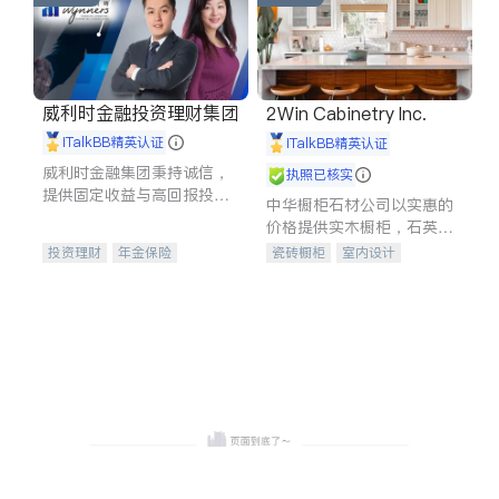
威利时金融投资理财集团
2Win Cabinetry Inc.
iTalkBB精英认证
iTalkBB精英认证
威利时金融集团秉持诚信，
执照已核实
提供固定收益与高回报投资
中华橱柜石材公司以实惠的
等服务。我们专注于投资、
价格提供实木橱柜，石英石
保险及传承规划等多元化组
台面，多种优质不锈钢水
投资理财
年金保险
瓷砖橱柜
室内设计
合，助力客户实现目标
槽、水龙头与抽油烟机。品
一站式财税规划
人寿保险
建筑设计
卫浴洁具
质厨房，家的选择。
投资理财
医疗保险
室内装修
养老保险
员工保险
长期护理医疗保险
伤残保险
个人保险