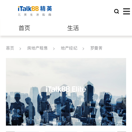
首页
生活
医生
律师
首页
房地产租售
地产经纪
罗曼菁
保险理财
房地产租售
银行贷款
会计师
建筑装修