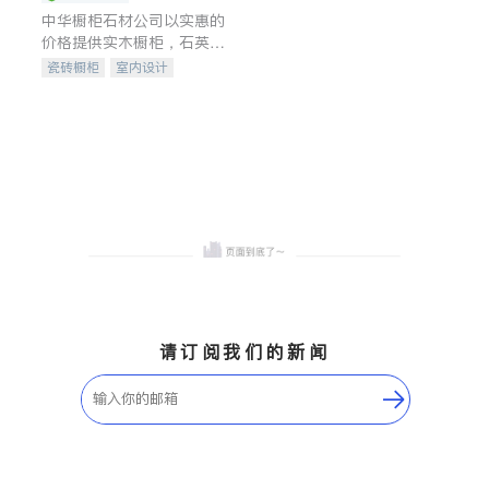
中华橱柜石材公司以实惠的
价格提供实木橱柜，石英石
台面，多种优质不锈钢水
瓷砖橱柜
室内设计
槽、水龙头与抽油烟机。品
建筑设计
卫浴洁具
质厨房，家的选择。
室内装修
请订阅我们的新闻