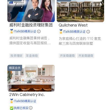
威利时金融投资理财集团
Quilchena West
iTalkBB精英认证
iTalkBB精英认证
威利时金融集团秉持诚信，
为家庭精心打造的 110 套宽
提供固定收益与高回报投资
敞三房与四房联排别墅
等服务。我们专注于投资、
保险及传承规划等多元化组
投资理财
年金保险
开发商建商
开发商建商
合，助力客户实现目标
一站式财税规划
人寿保险
地产投资
投资理财
医疗保险
精英会员
养老保险
员工保险
长期护理医疗保险
伤残保险
个人保险
2Win Cabinetry Inc.
iTalkBB精英认证
执照已核实