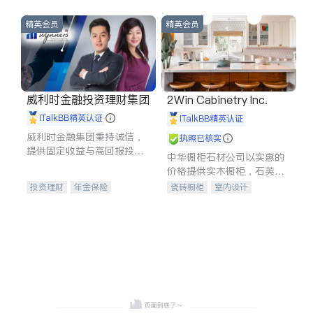
精英会员
精英会员
威利时金融投资理财集团
2Win Cabinetry Inc.
iTalkBB精英认证
iTalkBB精英认证
威利时金融集团秉持诚信，
执照已核实
提供固定收益与高回报投资
中华橱柜石材公司以实惠的
等服务。我们专注于投资、
价格提供实木橱柜，石英石
保险及传承规划等多元化组
台面，多种优质不锈钢水
投资理财
年金保险
瓷砖橱柜
室内设计
合，助力客户实现目标
槽、水龙头与抽油烟机。品
一站式财税规划
人寿保险
建筑设计
卫浴洁具
质厨房，家的选择。
投资理财
医疗保险
室内装修
养老保险
员工保险
长期护理医疗保险
伤残保险
个人保险