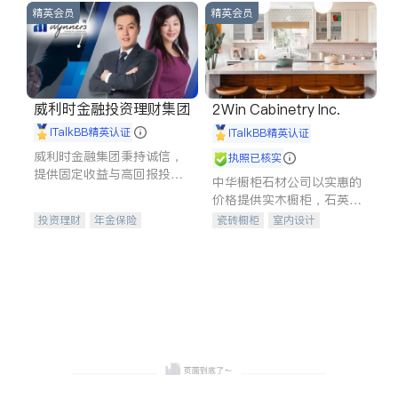
精英会员
精英会员
威利时金融投资理财集团
2Win Cabinetry Inc.
iTalkBB精英认证
iTalkBB精英认证
威利时金融集团秉持诚信，
执照已核实
提供固定收益与高回报投资
中华橱柜石材公司以实惠的
等服务。我们专注于投资、
价格提供实木橱柜，石英石
保险及传承规划等多元化组
台面，多种优质不锈钢水
投资理财
年金保险
瓷砖橱柜
室内设计
合，助力客户实现目标
槽、水龙头与抽油烟机。品
一站式财税规划
人寿保险
建筑设计
卫浴洁具
质厨房，家的选择。
投资理财
医疗保险
室内装修
养老保险
员工保险
长期护理医疗保险
伤残保险
个人保险