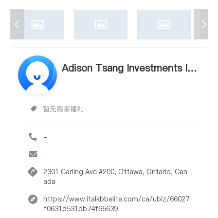
Adison Tsang Investments In
c.
暂无商家福利
-
-
2301 Carling Ave #200, Ottawa, Ontario, Can
ada
https://www.italkbbelite.com/ca/ubiz/66027
f0631d531db74f65639