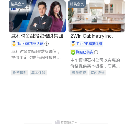
精英会员
精英会员
威利时金融投资理财集团
2Win Cabinetry Inc.
iTalkBB精英认证
iTalkBB精英认证
威利时金融集团秉持诚信，
执照已核实
提供固定收益与高回报投资
中华橱柜石材公司以实惠的
等服务。我们专注于投资、
价格提供实木橱柜，石英石
保险及传承规划等多元化组
台面，多种优质不锈钢水
投资理财
年金保险
瓷砖橱柜
室内设计
合，助力客户实现目标
槽、水龙头与抽油烟机。品
一站式财税规划
人寿保险
建筑设计
卫浴洁具
质厨房，家的选择。
投资理财
医疗保险
室内装修
养老保险
员工保险
长期护理医疗保险
伤残保险
个人保险