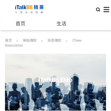
首页
生活
医生
律师
首页
保险理财
投资理财
Chew
Associates
保险理财
房地产租售
银行贷款
会计师
建筑装修