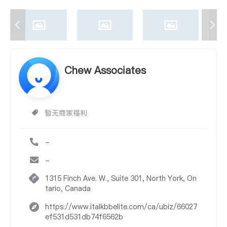
Chew Associates
暂无商家福利
-
-
1315 Finch Ave. W., Suite 301, North York, On
tario, Canada
https://www.italkbbelite.com/ca/ubiz/66027
ef531d531db74f6562b