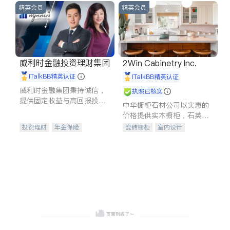
精英会员
精英会员
威利时金融投资理财集团
2Win Cabinetry Inc.
iTalkBB精英认证
iTalkBB精英认证
威利时金融集团秉持诚信，
执照已核实
提供固定收益与高回报投资
中华橱柜石材公司以实惠的
等服务。我们专注于投资、
价格提供实木橱柜，石英石
保险及传承规划等多元化组
台面，多种优质不锈钢水
投资理财
年金保险
瓷砖橱柜
室内设计
合，助力客户实现目标
槽、水龙头与抽油烟机。品
一站式财税规划
人寿保险
建筑设计
卫浴洁具
质厨房，家的选择。
投资理财
医疗保险
室内装修
养老保险
员工保险
长期护理医疗保险
伤残保险
个人保险