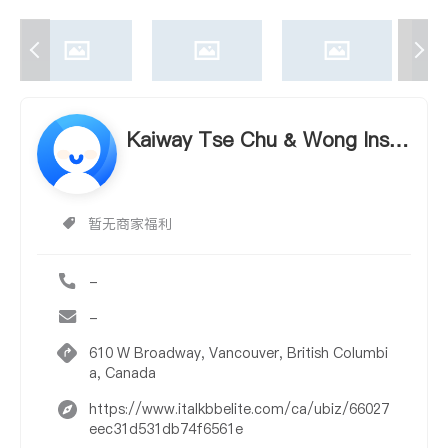
Kaiway Tse Chu & Wong Insur
ance Brokers
暂无商家福利
-
-
610 W Broadway, Vancouver, British Columbi
a, Canada
https://www.italkbbelite.com/ca/ubiz/66027
eec31d531db74f6561e