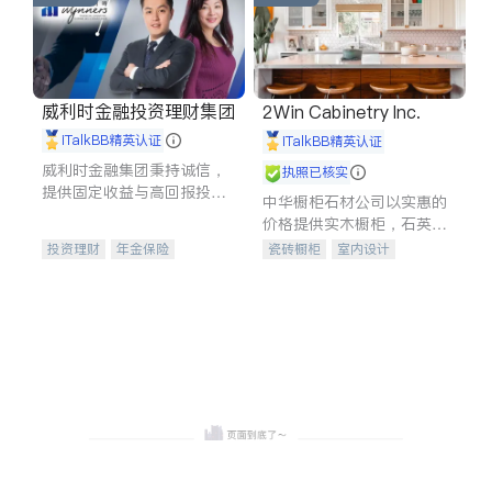
威利时金融投资理财集团
2Win Cabinetry Inc.
iTalkBB精英认证
iTalkBB精英认证
威利时金融集团秉持诚信，
执照已核实
提供固定收益与高回报投资
中华橱柜石材公司以实惠的
等服务。我们专注于投资、
价格提供实木橱柜，石英石
保险及传承规划等多元化组
台面，多种优质不锈钢水
投资理财
年金保险
瓷砖橱柜
室内设计
合，助力客户实现目标
槽、水龙头与抽油烟机。品
一站式财税规划
人寿保险
建筑设计
卫浴洁具
质厨房，家的选择。
投资理财
医疗保险
室内装修
养老保险
员工保险
长期护理医疗保险
伤残保险
个人保险