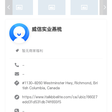
威信实业燕梳
暂无商家福利
-
-
#1130-8260 Westminster Hwy, Richmond, Bri
tish Columbia, Canada
https://www.italkbbelite.com/ca/ubiz/66027
edd31d531db74f655f5
-