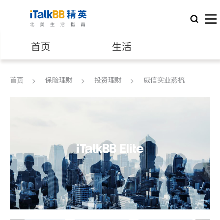
首页
生活
医生
律师
首页
保险理财
投资理财
威信实业燕梳
保险理财
房地产租售
银行贷款
会计师
建筑装修