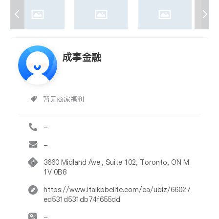
成事金融
暂无商家福利
-
-
3660 Midland Ave., Suite 102, Toronto, ON M
1V 0B8
https://www.italkbbelite.com/ca/ubiz/66027
ed531d531db74f655dd
-