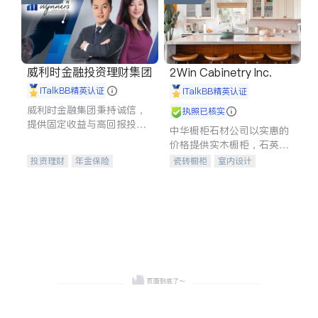
威利时金融投资理财集团
2Win Cabinetry Inc.
iTalkBB精英认证
iTalkBB精英认证
威利时金融集团秉持诚信，
执照已核实
提供固定收益与高回报投资
中华橱柜石材公司以实惠的
等服务。我们专注于投资、
价格提供实木橱柜，石英石
保险及传承规划等多元化组
台面，多种优质不锈钢水
投资理财
年金保险
瓷砖橱柜
室内设计
合，助力客户实现目标
槽、水龙头与抽油烟机。品
一站式财税规划
人寿保险
建筑设计
卫浴洁具
质厨房，家的选择。
投资理财
医疗保险
室内装修
养老保险
员工保险
长期护理医疗保险
伤残保险
个人保险