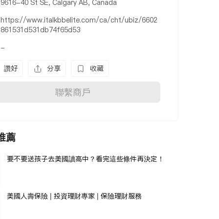
9616-40 St SE, Calgary AB, Canada
https://www.italkbbelite.com/ca/cht/ubiz/6602
861531d531db74f65d53
-
讚好
分享
收藏
聯繫商戶
推薦
要不要送孩子去美國讀高中？看完這些條件再決定！
美國人壽保險 | 投資理財專家 | 保險理財服務