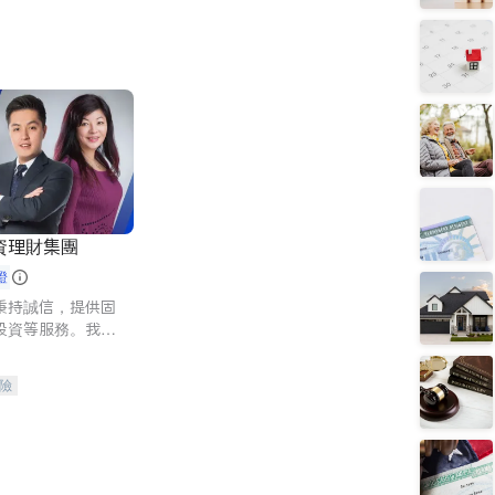
資理財集團
證
秉持誠信，提供固
投資等服務。我們
險及傳承規劃等多
客户實現目標
險
人壽保險
保險
養老保險
護理醫療保險
保險