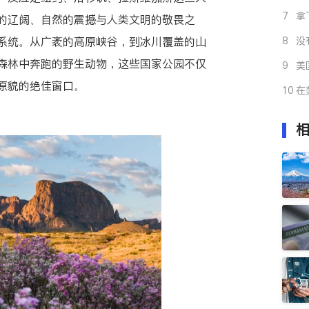
公
7
拿
的辽阔、自然的震撼与人类文明的敬畏之
解
系统。从广袤的高原峡谷，到冰川覆盖的山
8
没
事
森林中奔跑的野生动物，这些国家公园不仅
9
美
帮
原貌的绝佳窗口。
10
在
手