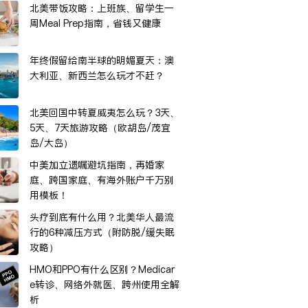
北美带饭攻略：上班族、留学生一
周Meal Prep指南，省钱又健康
年终假留给南半球的明媚夏天：澳
大利亚、新西兰怎么玩才不赶？
北美回国中转夏威夷怎么玩？3天、
5天、7天旅游攻略（欧胡岛/茂宜
岛/大岛）
中美加立遗嘱避坑指南，再婚家
庭、跨国家庭、有海外账户千万别
用模板！
头疗到底有什么用？北美华人最流
行的6种减压方式（附防脱/缓失眠
攻略）
HMO和PPO有什么区别？Medicar
e转诊、网络外就医、跨州使用全解
析