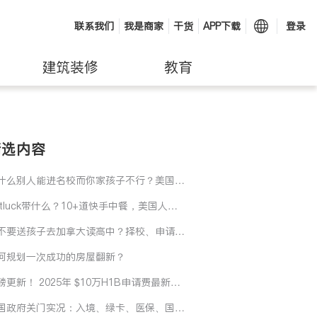
联系我们
我是商家
干货
APP下载
登录
建筑装修
教育
精选内容
什么别人能进名校而你家孩子不行？美国名
录取真正的关键是…
otluck带什么？10+道快手中餐，美国人爱
还不过敏
不要送孩子去加拿大读高中？择校、申请、
算和适应力要长期规划起来！
何规划一次成功的房屋翻新？
磅更新！ 2025年 $10万H1B申请费最新指
 + H1B工资加权抽签新政
国政府关门实况：入境、绿卡、医保、国家