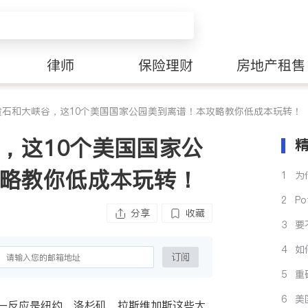
律师
保险理财
房地产租售
黄石和大峡谷，这10个美国国家公园美到离谱！本攻略教你低成本玩转！
，这10个美国国家公
略教你低成本玩转！
1
为
校
2
P
分享
收藏
吃
3
要
预
4
如
订阅
5
重
南
6
美
一反应是纽约、洛杉矶、拉斯维加斯这些大