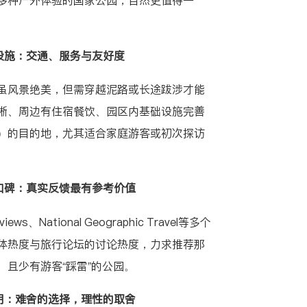
多种户外体验的国家公园，自然更值得一
套设施：交通、服务与友好度
虽风景绝美，但需穿越泥路或长途跋涉才能
晰、周边有住宿餐饮、园区内基础设施完善
）的目的地，尤其适合家庭游客或初次探访
与口碑：真实反馈最有参考价值
views
、
National Geographic Travel
等多个
体热度与旅行论坛的讨论热度，力求推荐那
且少有游客“踩雷”的公园。
说明：难舍的选择，理性的取舍