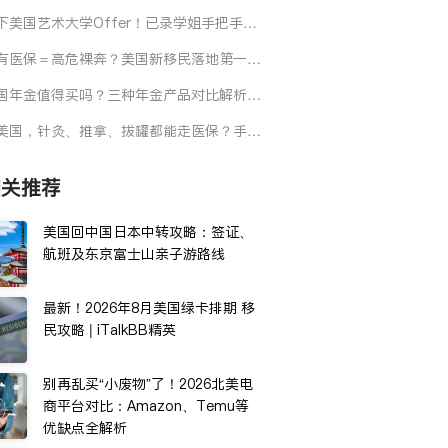
园...7大领域受影响！华人如何自救？
下美国艺术大学Offer！已录学姐手把手拆
选校、作品集、面试全流程
有医保＝高危裸奔？美国新移民落地第一件
必须是它
国年金值得买吗？三种年金产品对比解析，
你避开常见华人理财误区
美国，针灸、推拿、拔罐都能走医保？手把
教你省钱看中医
相关推荐
美国回中国日本中转攻略：签证、
航班及东京富士山亲子游路线
最新！2026年8月美国绿卡排期 移
民攻略 | iTalkBB精英
别再乱买“小废物”了！2026北美电
商平台对比：Amazon、Temu等
优缺点全解析