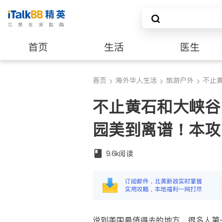
首页
生活
医生
养老
非盈利组织
首页
海外华人生活
旅游户外
不止
>
>
>
不止黄石和大峡谷
园美到离谱！本攻
9.6k
阅读
订阅邮件，北美新政实时掌握
实用攻略，本地福利一网打尽
说到美国最值得去的地方，很多人第