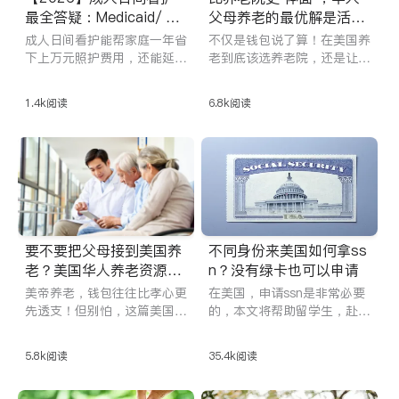
最全答疑：Medicaid/ Me
父母养老的最优解是活动
dicare是否覆盖、退伍军
中心？费用体验详细对
成人日间看护能帮家庭一年省
不仅是钱包说了算！在美国养
人适用福利
比！
下上万元照护费用，还能延缓
老到底该选养老院，还是让父
老人入住养老院！超全成人日
母留在家配合活动中心？这篇
华人美国养老深度攻略，带你
间看护答疑，不要被“养老误
1.4k
阅读
6.8k
阅读
一次看懂两种模式的真实差别
区”困住！
——从费用、服务到心理陪
护；解析Medicare、Medicai
d、PACE、HCBS等关键政
策，让你清楚知道钱能花在
哪、报销能报多少。让华人美
国养老不再是仓促的选择，而
是一次有计划、有温度的安
要不要把父母接到美国养
不同身份来美国如何拿ss
排。
老？美国华人养老资源全
n？没有绿卡也可以申请
盘点：医疗、社区、保险
美帝养老，钱包往往比孝心更
在美国，申请ssn是非常必要
三管齐下
先透支！但别怕，这篇美国华
的，本文将帮助留学生，赴美
人养老攻略替你从政府到社区
工作和新移民快速了解申请美
盘活养老资源：从医疗体系的
国SSN的重要性、SSN申请条
5.8k
阅读
35.4k
阅读
先进优势，语言与文化的现实
件、和SSN申请步骤。
挑战，社区和文化资源的利用