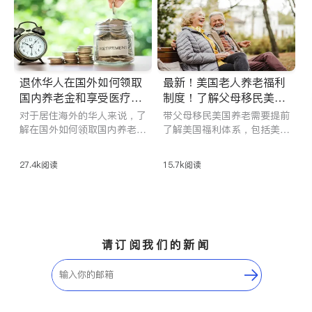
技巧，到PACE项目与长期护
理的申请门槛，以及保险与财
产传承的提前规划，帮你少踩
坑，避开养老盲区，把父母的
养老从“焦虑题”变成“安心
解”。
退休华人在国外如何领取
最新！美国老人养老福利
国内养老金和享受医疗保
制度！了解父母移民美国
险？
养老福利优势
对于居住海外的华人来说，了
带父母移民美国养老需要提前
解在国外如何领取国内养老金
了解美国福利体系，包括美国
和享受医疗保险是至关重要
政府提供的社会保障金、联邦
的。无论您是持有中国国籍还
医疗保险（Medicare）以及
27.4k
阅读
15.7k
阅读
是已加入外国籍。本文为您提
长期护理福利，比较绿卡持有
供全面的指导，包括领取条
者与公民在享受这些福利时的
件、所需文件、申请流程以及
区别。从退休金的积累到医疗
如何在国外领取国内养老金的
保障的规划等。
详细步骤。
请订阅我们的新闻