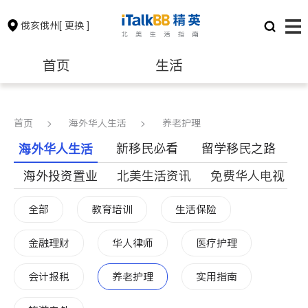
俄亥俄州
[ 更换 ]
首页
生活
医生
律师
首页
>
海外华人生活
>
养老护理
新移民必看
留学移民之路
海外华人生活
保险理财
房地产租售
海外投资置业
北美生活资讯
免费华人电视
建筑装修
教育
全部
教育培训
生活保险
养老
非盈利组织
金融理财
华人律师
医疗护理
会计报税
养老护理
实用指南