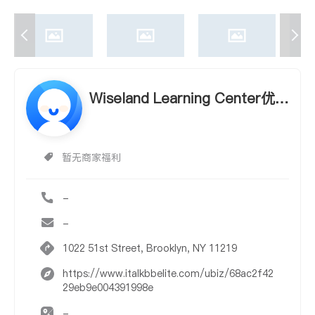
Wiseland Learning Center优儿
学习坊
暂无商家福利
-
-
1022 51st Street, Brooklyn, NY 11219
https://www.italkbbelite.com/ubiz/68ac2f42
29eb9e004391998e
-