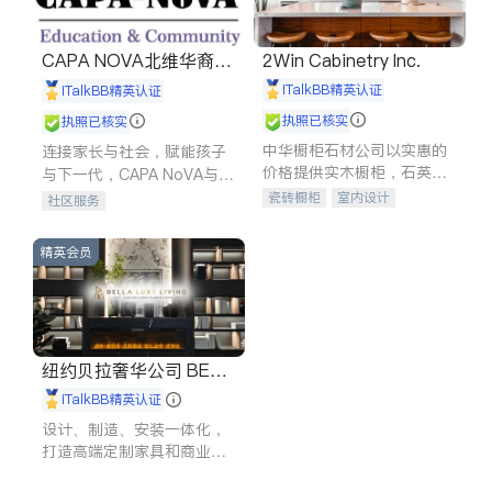
CAPA NOVA北维华裔家
2Win Cabinetry Inc.
长会
iTalkBB精英认证
iTalkBB精英认证
执照已核实
执照已核实
中华橱柜石材公司以实惠的
连接家长与社会，赋能孩子
价格提供实木橱柜，石英石
与下一代，CAPA NoVA与您
台面，多种优质不锈钢水
携手建设包容、公平、充满
瓷砖橱柜
室内设计
社区服务
槽、水龙头与抽油烟机。品
希望的社区。
建筑设计
卫浴洁具
质厨房，家的选择。
室内装修
精英会员
纽约贝拉奢华公司 BELL
A LUXE
iTalkBB精英认证
设计、制造、安装一体化，
打造高端定制家具和商业空
间