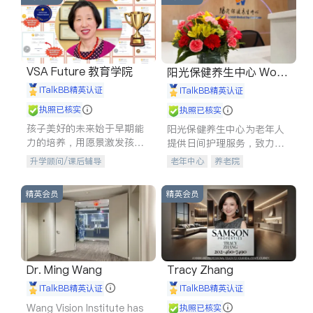
VSA Future 教育学院
阳光保健养生中心 World
shine
iTalkBB精英认证
iTalkBB精英认证
执照已核实
执照已核实
孩子美好的未来始于早期能
阳光保健养生中心为老年人
力的培养，用愿景激发孩子
提供日间护理服务，致力于
的学习潜力和动力。理念：
通过持续的护理创新来有效
升学顾问/课后辅导
老年中心
养老院
拥有成长型心态是成功的基
提升老年人的生活质量。
石。
精英会员
精英会员
Dr. Ming Wang
Tracy Zhang
iTalkBB精英认证
iTalkBB精英认证
Wang Vision Institute has
执照已核实