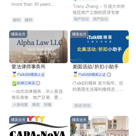
more than 30 years
Tracy Zhang - 引领大华府
experience in
地区房产之旅的资深专家
地产经纪
地产经纪
眼科
眼科
地产投资
商业地产
商铺租售
开发商建商
精英会员
精英会员
爱法律师事务所
美国活动/折扣小助手
iTalkBB精英认证
iTalkBB精英认证
iTalkBB精英 官方账号。您
执照已核实
的美国生活福利播报员，精
一站式法律服务，华人首选.
选独家折扣、本地活动与专
房东房客、地产交易、意外
业讲座，第一时间享受您的
伤害、车祸重伤、商业诉
人身伤害
移民
刑事
活动/折扣
专属福利。
讼、商标注册、移民信托、
车祸理赔
民事
房地产
建筑合同、刑事案件全包办
信托/遗嘱
商业
商标注册
精英会员
精英会员
索赔
律师-其它
保释