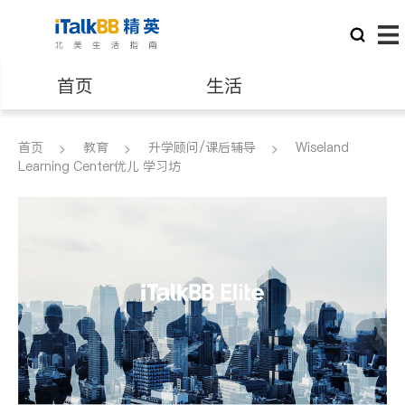
首页
生活
医生
律师
首页
教育
升学顾问/课后辅导
Wiseland
Learning Center优儿 学习坊
保险理财
房地产租售
建筑装修
教育
养老
非盈利组织