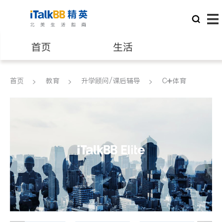
首页
生活
医生
律师
首页
教育
升学顾问/课后辅导
C➕体育
保险理财
房地产租售
建筑装修
教育
养老
非盈利组织