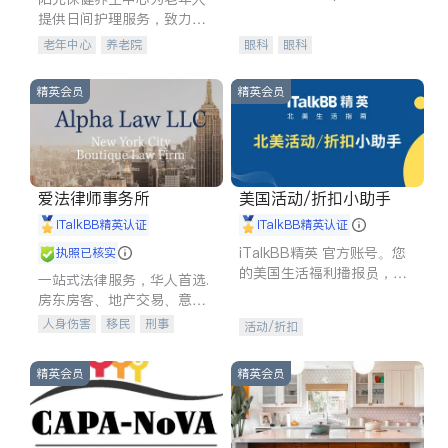
experience in
提供日间护理服务，致力于
通过持续的护理创新来有效
老年中心
养老院
眼科
眼科
提升老年人的生活质量。
精英会员
精英会员
爱法律师事务所
美国活动/折扣小助手
iTalkBB精英认证
iTalkBB精英认证
iTalkBB精英 官方账号。您
执照已核实
的美国生活福利播报员，精
一站式法律服务，华人首选.
选独家折扣、本地活动与专
房东房客、地产交易、意外
业讲座，第一时间享受您的
伤害、车祸重伤、商业诉
人身伤害
移民
刑事
活动/折扣
专属福利。
讼、商标注册、移民信托、
车祸理赔
民事
房地产
建筑合同、刑事案件全包办
信托/遗嘱
商业
商标注册
精英会员
精英会员
索赔
律师-其它
保释