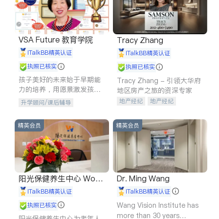
VSA Future 教育学院
Tracy Zhang
iTalkBB精英认证
iTalkBB精英认证
执照已核实
执照已核实
孩子美好的未来始于早期能
Tracy Zhang - 引领大华府
力的培养，用愿景激发孩子
地区房产之旅的资深专家
的学习潜力和动力。理念：
地产经纪
地产经纪
升学顾问/课后辅导
拥有成长型心态是成功的基
地产投资
商业地产
石。
商铺租售
开发商建商
精英会员
精英会员
阳光保健养生中心 World
Dr. Ming Wang
shine
iTalkBB精英认证
iTalkBB精英认证
Wang Vision Institute has
执照已核实
more than 30 years
阳光保健养生中心为老年人