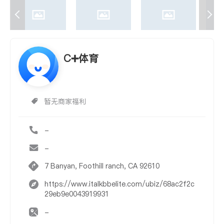
C➕体育
暂无商家福利
-
-
7 Banyan, Foothill ranch, CA 92610
https://www.italkbbelite.com/ubiz/68ac2f2c
29eb9e0043919931
-