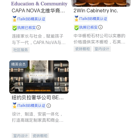
CAPA NOVA北维华裔家
2Win Cabinetry Inc.
长会
iTalkBB精英认证
iTalkBB精英认证
执照已核实
执照已核实
中华橱柜石材公司以实惠的
连接家长与社会，赋能孩子
价格提供实木橱柜，石英石
与下一代，CAPA NoVA与您
台面，多种优质不锈钢水
携手建设包容、公平、充满
瓷砖橱柜
室内设计
社区服务
槽、水龙头与抽油烟机。品
希望的社区。
建筑设计
卫浴洁具
质厨房，家的选择。
室内装修
精英会员
纽约贝拉奢华公司 BELL
A LUXE
iTalkBB精英认证
设计、制造、安装一体化，
打造高端定制家具和商业空
间
室内设计
瓷砖橱柜