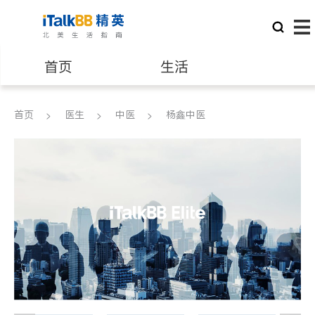
首页
生活
医生
律师
首页
医生
中医
杨鑫中医
保险理财
房地产租售
建筑装修
教育
养老
非盈利组织