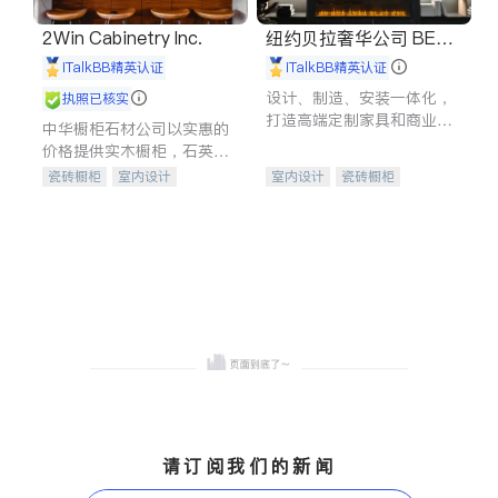
2Win Cabinetry Inc.
纽约贝拉奢华公司 BELL
A LUXE
iTalkBB精英认证
iTalkBB精英认证
设计、制造、安装一体化，
执照已核实
打造高端定制家具和商业空
中华橱柜石材公司以实惠的
间
价格提供实木橱柜，石英石
台面，多种优质不锈钢水
瓷砖橱柜
室内设计
室内设计
瓷砖橱柜
槽、水龙头与抽油烟机。品
建筑设计
卫浴洁具
卫浴洁具
地板建材
质厨房，家的选择。
室内装修
售前软装staging
室内装修
请订阅我们的新闻