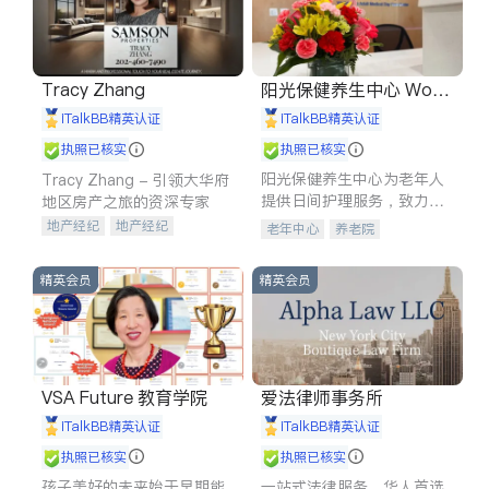
Tracy Zhang
阳光保健养生中心 World
shine
iTalkBB精英认证
iTalkBB精英认证
执照已核实
执照已核实
阳光保健养生中心为老年人
Tracy Zhang - 引领大华府
提供日间护理服务，致力于
地区房产之旅的资深专家
通过持续的护理创新来有效
地产经纪
地产经纪
老年中心
养老院
提升老年人的生活质量。
地产投资
商业地产
商铺租售
开发商建商
精英会员
精英会员
VSA Future 教育学院
爱法律师事务所
iTalkBB精英认证
iTalkBB精英认证
执照已核实
执照已核实
孩子美好的未来始于早期能
一站式法律服务，华人首选.