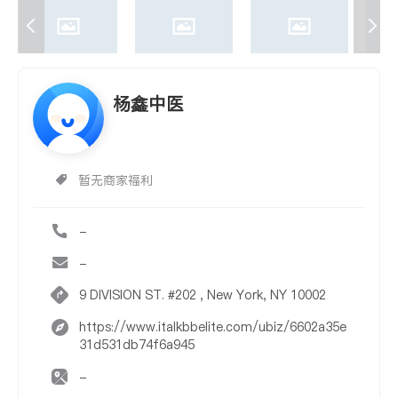
杨鑫中医
暂无商家福利
-
-
9 DIVISION ST. #202 , New York, NY 10002
https://www.italkbbelite.com/ubiz/6602a35e
31d531db74f6a945
-