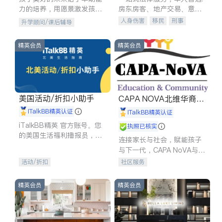
力的培养，用愿景激发孩子
房东房客、地产交易、意外
的学习潜力和动力。理念：
伤害、车祸重伤、商业诉
人身伤害
移民
刑事
升学顾问/课后辅导
拥有成长型心态是成功的基
讼、商标注册、移民信托、
车祸理赔
民事
房地产
石。
建筑合同、刑事案件全包办
信托/遗嘱
商业
商标注册
精英会员
精英会员
索赔
律师-其它
保释
美国活动/折扣小助手
CAPA NOVA北维华裔家
长会
iTalkBB精英认证
iTalkBB精英认证
iTalkBB精英 官方账号。您
执照已核实
的美国生活福利播报员，精
连接家长与社会，赋能孩子
选独家折扣、本地活动与专
与下一代，CAPA NoVA与您
业讲座，第一时间享受您的
携手建设包容、公平、充满
活动/折扣
社区服务
专属福利。
希望的社区。
精英会员
精英会员