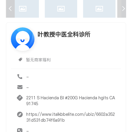
叶教授中医全科诊所
暂无商家福利
-
-
2211 S Hacienda Bl #200G Hacienda hgits CA
91745
https://www.italkbbelite.com/ubiz/6602a352
31d531db74f6a91b
-