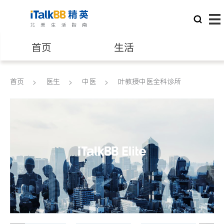
首页
生活
医生
律师
首页
医生
中医
叶教授中医全科诊所
保险理财
房地产租售
建筑装修
教育
养老
非盈利组织