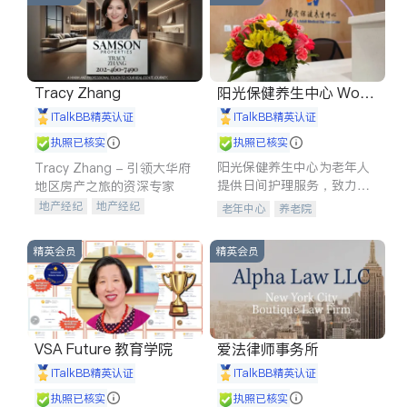
Tracy Zhang
阳光保健养生中心 World
shine
iTalkBB精英认证
iTalkBB精英认证
执照已核实
执照已核实
阳光保健养生中心为老年人
Tracy Zhang - 引领大华府
提供日间护理服务，致力于
地区房产之旅的资深专家
通过持续的护理创新来有效
地产经纪
地产经纪
老年中心
养老院
提升老年人的生活质量。
地产投资
商业地产
商铺租售
开发商建商
精英会员
精英会员
VSA Future 教育学院
爱法律师事务所
iTalkBB精英认证
iTalkBB精英认证
执照已核实
执照已核实