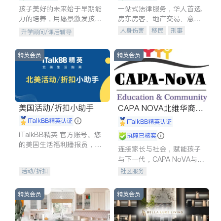
孩子美好的未来始于早期能
一站式法律服务，华人首选.
力的培养，用愿景激发孩子
房东房客、地产交易、意外
的学习潜力和动力。理念：
伤害、车祸重伤、商业诉
人身伤害
移民
刑事
升学顾问/课后辅导
拥有成长型心态是成功的基
讼、商标注册、移民信托、
车祸理赔
民事
房地产
石。
建筑合同、刑事案件全包办
信托/遗嘱
商业
商标注册
精英会员
精英会员
索赔
律师-其它
保释
美国活动/折扣小助手
CAPA NOVA北维华裔家
长会
iTalkBB精英认证
iTalkBB精英认证
iTalkBB精英 官方账号。您
执照已核实
的美国生活福利播报员，精
连接家长与社会，赋能孩子
选独家折扣、本地活动与专
与下一代，CAPA NoVA与您
业讲座，第一时间享受您的
携手建设包容、公平、充满
活动/折扣
社区服务
专属福利。
希望的社区。
精英会员
精英会员