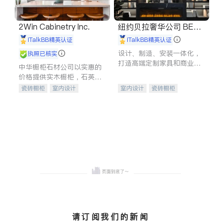
2Win Cabinetry Inc.
纽约贝拉奢华公司 BELL
A LUXE
iTalkBB精英认证
iTalkBB精英认证
设计、制造、安装一体化，
执照已核实
打造高端定制家具和商业空
中华橱柜石材公司以实惠的
间
价格提供实木橱柜，石英石
台面，多种优质不锈钢水
瓷砖橱柜
室内设计
室内设计
瓷砖橱柜
槽、水龙头与抽油烟机。品
建筑设计
卫浴洁具
卫浴洁具
地板建材
质厨房，家的选择。
室内装修
售前软装staging
室内装修
请订阅我们的新闻