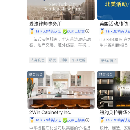
爱法律师事务所
美国活动/折
iTalkBB精英认证
执照已核实
iTalkBB精英认
一站式法律服务，华人首选.房东房
iTalkBB精英
客、地产交易、意外伤害、车祸重
生活福利播报员
伤、商业诉讼、商标注册、移民信
本地活动与专业
托、建筑合同、刑事案件全包办
受您的专属福利
人身伤害
移民
刑事
车祸理赔
活动/折扣
民事
房地产
信托/遗嘱
商业
商标注册
索赔
律师-其它
保释
精英会员
精英会员
2Win Cabinetry Inc.
纽约贝拉奢华公司 BELLA
E
iTalkBB精英认证
执照已核实
iTalkBB精英认
中华橱柜石材公司以实惠的价格提
设计、制造、安