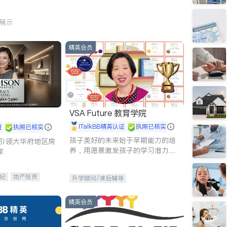
行展示
精英会员
VSA Future 教育学院
iTalkBB精英认证
执照已核实
证
执照已核实
孩子美好的未来始于早期能力的培
g - 引领大华府地区房
养，用愿景激发孩子的学习潜力和
家
动力。理念：拥有成长型心态是成
功的基石。
纪
地产投资
升学顾问/课后辅导
租售
开发商建商
精英会员