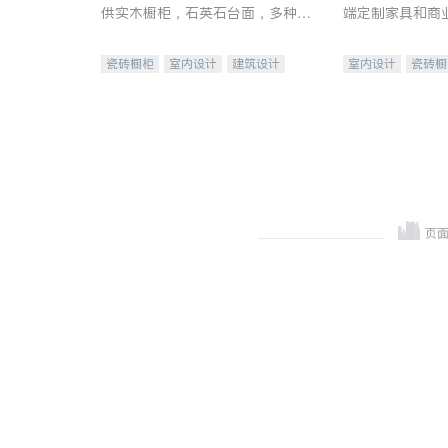
供实木橱柜，石英石台面，多种优
端定制家具和商
质不锈钢水槽、水龙头与抽油烟
机。品质厨房，家的选择。
瓷砖橱柜
室内设计
建筑设计
室内设计
瓷砖橱
卫浴洁具
室内装修
地板建材
售前软
室内装修