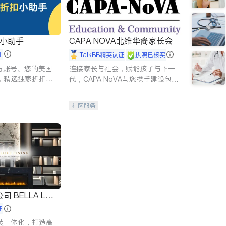
扣小助手
CAPA NOVA北维华裔家长会
证
iTalkBB精英认证
执照已核实
 官方账号。您的美国
连接家长与社会，赋能孩子与下一
，精选独家折扣、
代，CAPA NoVA与您携手建设包
讲座，第一时间享
容、公平、充满希望的社区。
。
社区服务
 LUX
证
装一体化，打造高