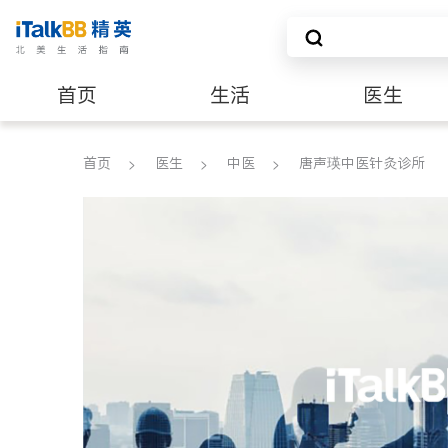
首页
生活
医生
养老
非盈利组织
首页
医生
中医
唐声瑛中医针灸诊所