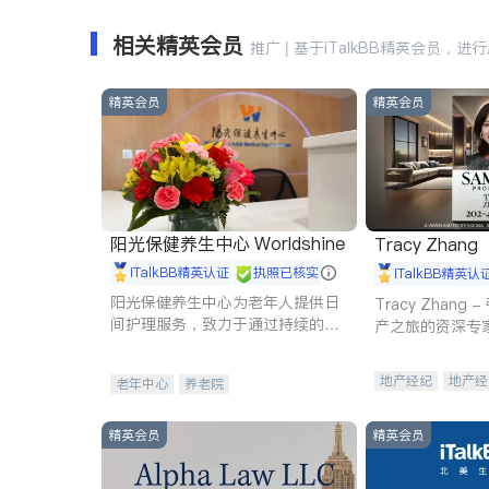
相关精英会员
推广 | 基于iTalkBB精英会员，进
精英会员
精英会员
阳光保健养生中心 Worldshine
Tracy Zhang
iTalkBB精英认证
执照已核实
iTalkBB精英认
阳光保健养生中心为老年人提供日
Tracy Zhan
间护理服务，致力于通过持续的护
产之旅的资深专
理创新来有效提升老年人的生活质
量。
地产经纪
地产经
老年中心
养老院
商业地产
商铺
精英会员
精英会员