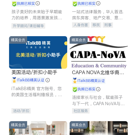
执照已核实
执照已核实
孩子美好的未来始于早期能
一站式法律服务，华人首选.
力的培养，用愿景激发孩子
房东房客、地产交易、意外
的学习潜力和动力。理念：
伤害、车祸重伤、商业诉
人身伤害
移民
刑事
升学顾问/课后辅导
拥有成长型心态是成功的基
讼、商标注册、移民信托、
车祸理赔
民事
房地产
石。
建筑合同、刑事案件全包办
信托/遗嘱
商业
商标注册
精英会员
精英会员
索赔
律师-其它
保释
美国活动/折扣小助手
CAPA NOVA北维华裔家
长会
iTalkBB精英认证
iTalkBB精英认证
iTalkBB精英 官方账号。您
执照已核实
的美国生活福利播报员，精
连接家长与社会，赋能孩子
选独家折扣、本地活动与专
与下一代，CAPA NoVA与您
业讲座，第一时间享受您的
携手建设包容、公平、充满
活动/折扣
社区服务
专属福利。
希望的社区。
精英会员
精英会员