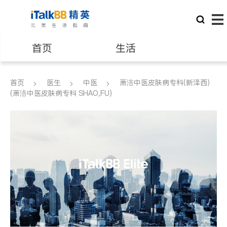
首页
生活
医生
律师
首页
医生
中医
萧涪中医皮肤病专科(新泽西)
(萧涪中医皮肤病专科 SHAO,FU)
保险理财
房地产租售
建筑装修
教育
养老
非盈利组织