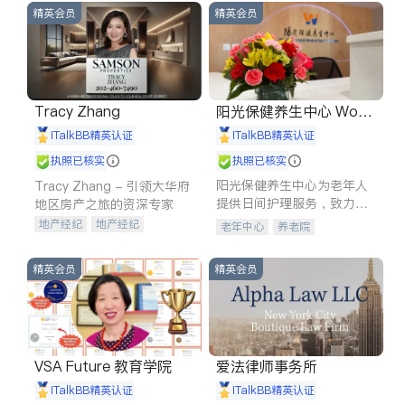
精英会员
精英会员
Tracy Zhang
阳光保健养生中心 World
shine
iTalkBB精英认证
iTalkBB精英认证
执照已核实
执照已核实
阳光保健养生中心为老年人
Tracy Zhang - 引领大华府
提供日间护理服务，致力于
地区房产之旅的资深专家
通过持续的护理创新来有效
地产经纪
地产经纪
老年中心
养老院
提升老年人的生活质量。
地产投资
商业地产
商铺租售
开发商建商
精英会员
精英会员
VSA Future 教育学院
爱法律师事务所
iTalkBB精英认证
iTalkBB精英认证