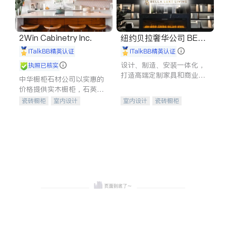
2Win Cabinetry Inc.
纽约贝拉奢华公司 BELL
A LUXE
iTalkBB精英认证
iTalkBB精英认证
设计、制造、安装一体化，
执照已核实
打造高端定制家具和商业空
中华橱柜石材公司以实惠的
间
价格提供实木橱柜，石英石
台面，多种优质不锈钢水
瓷砖橱柜
室内设计
室内设计
瓷砖橱柜
槽、水龙头与抽油烟机。品
建筑设计
卫浴洁具
卫浴洁具
地板建材
质厨房，家的选择。
室内装修
售前软装staging
室内装修