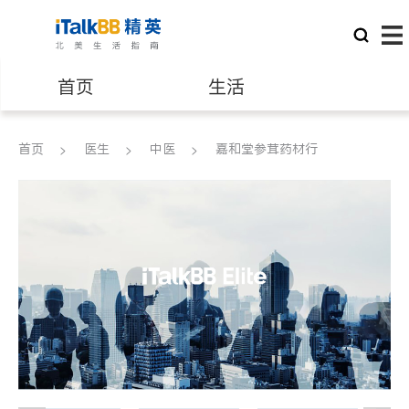
首页
生活
医生
律师
首页
医生
中医
嘉和堂参茸药材行
保险理财
房地产租售
建筑装修
教育
养老
非盈利组织