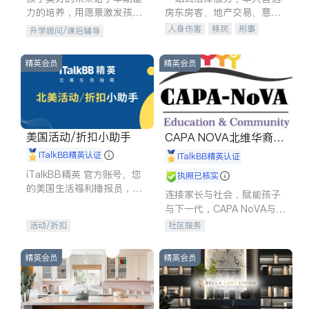
力的培养，用愿景激发孩子
房东房客、地产交易、意外
的学习潜力和动力。理念：
伤害、车祸重伤、商业诉
人身伤害
移民
刑事
升学顾问/课后辅导
拥有成长型心态是成功的基
讼、商标注册、移民信托、
车祸理赔
民事
房地产
石。
建筑合同、刑事案件全包办
信托/遗嘱
商业
商标注册
精英会员
精英会员
索赔
律师-其它
保释
美国活动/折扣小助手
CAPA NOVA北维华裔家
长会
iTalkBB精英认证
iTalkBB精英认证
iTalkBB精英 官方账号。您
执照已核实
的美国生活福利播报员，精
连接家长与社会，赋能孩子
选独家折扣、本地活动与专
与下一代，CAPA NoVA与您
业讲座，第一时间享受您的
携手建设包容、公平、充满
活动/折扣
社区服务
专属福利。
希望的社区。
精英会员
精英会员