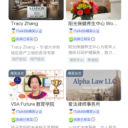
Tracy Zhang
阳光保健养生中心 World
shine
iTalkBB精英认证
iTalkBB精英认证
执照已核实
执照已核实
阳光保健养生中心为老年人
Tracy Zhang - 引领大华府
提供日间护理服务，致力于
地区房产之旅的资深专家
通过持续的护理创新来有效
地产经纪
地产经纪
老年中心
养老院
提升老年人的生活质量。
地产投资
商业地产
商铺租售
开发商建商
精英会员
精英会员
VSA Future 教育学院
爱法律师事务所
iTalkBB精英认证
iTalkBB精英认证
执照已核实
执照已核实
孩子美好的未来始于早期能
一站式法律服务，华人首选.