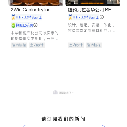
2Win Cabinetry Inc.
纽约贝拉奢华公司 BELL
A LUXE
iTalkBB精英认证
iTalkBB精英认证
设计、制造、安装一体化，
执照已核实
打造高端定制家具和商业空
中华橱柜石材公司以实惠的
间
价格提供实木橱柜，石英石
台面，多种优质不锈钢水
瓷砖橱柜
室内设计
室内设计
瓷砖橱柜
槽、水龙头与抽油烟机。品
建筑设计
卫浴洁具
卫浴洁具
地板建材
质厨房，家的选择。
室内装修
售前软装staging
室内装修
请订阅我们的新闻