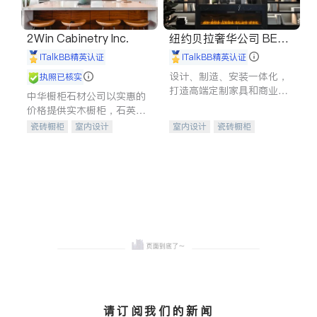
2Win Cabinetry Inc.
纽约贝拉奢华公司 BELL
A LUXE
iTalkBB精英认证
iTalkBB精英认证
设计、制造、安装一体化，
执照已核实
打造高端定制家具和商业空
中华橱柜石材公司以实惠的
间
价格提供实木橱柜，石英石
台面，多种优质不锈钢水
瓷砖橱柜
室内设计
室内设计
瓷砖橱柜
槽、水龙头与抽油烟机。品
建筑设计
卫浴洁具
卫浴洁具
地板建材
质厨房，家的选择。
室内装修
售前软装staging
室内装修
请订阅我们的新闻