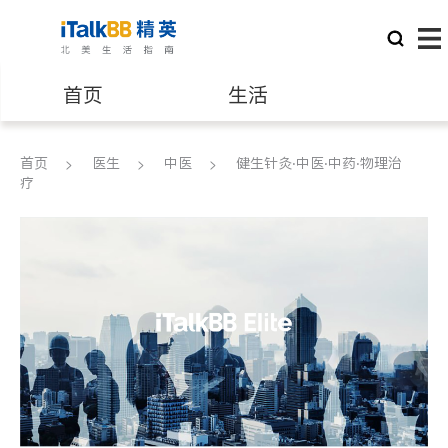
首页
生活
医生
律师
首页
医生
中医
健生针灸‧中医‧中药‧物理治
疗
保险理财
房地产租售
建筑装修
教育
养老
非盈利组织