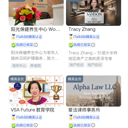
阳光保健养生中心 World
Tracy Zhang
shine
iTalkBB精英认证
iTalkBB精英认证
执照已核实
执照已核实
阳光保健养生中心为老年人
Tracy Zhang - 引领大华府
提供日间护理服务，致力于
地区房产之旅的资深专家
通过持续的护理创新来有效
地产经纪
地产经纪
老年中心
养老院
提升老年人的生活质量。
地产投资
商业地产
商铺租售
开发商建商
精英会员
精英会员
VSA Future 教育学院
爱法律师事务所
iTalkBB精英认证
iTalkBB精英认证
执照已核实
执照已核实