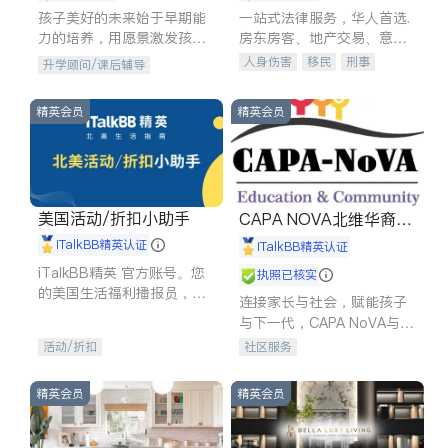
孩子美好的未来始于早期能
一站式法律服务，华人首选.
力的培养，用愿景激发孩子
房东房客、地产交易、意外
的学习潜力和动力。理念：
伤害、车祸重伤、商业诉
人身伤害
移民
刑事
升学顾问/课后辅导
拥有成长型心态是成功的基
讼、商标注册、移民信托、
车祸理赔
民事
房地产
石。
建筑合同、刑事案件全包办
信托/遗嘱
商业
商标注册
精英会员
精英会员
索赔
律师-其它
保释
美国活动/折扣小助手
CAPA NOVA北维华裔家
长会
iTalkBB精英认证
iTalkBB精英认证
iTalkBB精英 官方账号。您
执照已核实
的美国生活福利播报员，精
连接家长与社会，赋能孩子
选独家折扣、本地活动与专
与下一代，CAPA NoVA与您
业讲座，第一时间享受您的
携手建设包容、公平、充满
活动/折扣
社区服务
专属福利。
希望的社区。
精英会员
精英会员