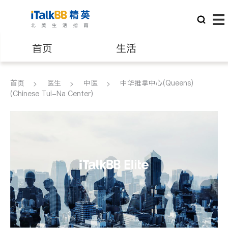
首页
生活
医生
律师
首页
医生
中医
中华推拿中心(Queens)
(Chinese Tui-Na Center)
保险理财
房地产租售
建筑装修
教育
养老
非盈利组织