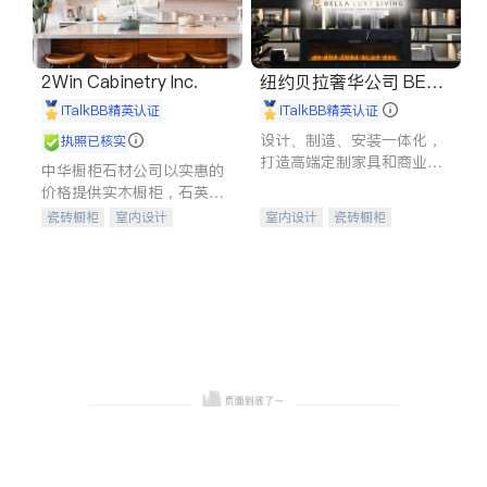
2Win Cabinetry Inc.
纽约贝拉奢华公司 BELL
A LUXE
iTalkBB精英认证
iTalkBB精英认证
设计、制造、安装一体化，
执照已核实
打造高端定制家具和商业空
中华橱柜石材公司以实惠的
间
价格提供实木橱柜，石英石
台面，多种优质不锈钢水
瓷砖橱柜
室内设计
室内设计
瓷砖橱柜
槽、水龙头与抽油烟机。品
建筑设计
卫浴洁具
卫浴洁具
地板建材
质厨房，家的选择。
室内装修
售前软装staging
室内装修