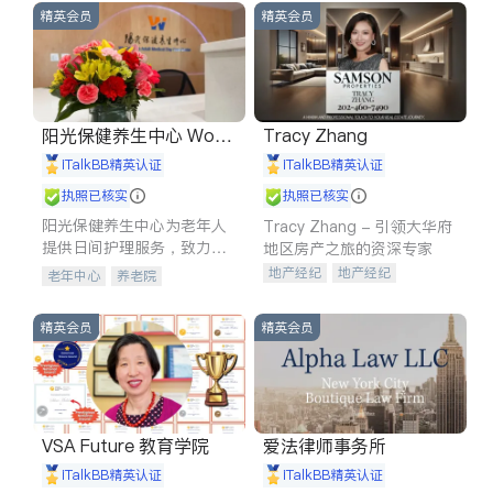
精英会员
精英会员
阳光保健养生中心 World
Tracy Zhang
shine
iTalkBB精英认证
iTalkBB精英认证
执照已核实
执照已核实
阳光保健养生中心为老年人
Tracy Zhang - 引领大华府
提供日间护理服务，致力于
地区房产之旅的资深专家
通过持续的护理创新来有效
地产经纪
地产经纪
老年中心
养老院
提升老年人的生活质量。
地产投资
商业地产
商铺租售
开发商建商
精英会员
精英会员
VSA Future 教育学院
爱法律师事务所
iTalkBB精英认证
iTalkBB精英认证