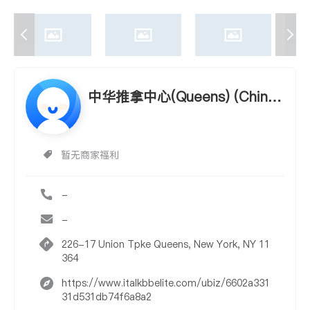
中华推拿中心(Queens) (Chines
e Tui-Na Center)
暂无商家福利
-
-
226-17 Union Tpke Queens, New York, NY 11
364
https://www.italkbbelite.com/ubiz/6602a331
31d531db74f6a8a2