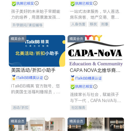
执照已核实
执照已核实
孩子美好的未来始于早期能
一站式法律服务，华人首选.
力的培养，用愿景激发孩子
房东房客、地产交易、意外
的学习潜力和动力。理念：
伤害、车祸重伤、商业诉
人身伤害
移民
刑事
升学顾问/课后辅导
拥有成长型心态是成功的基
讼、商标注册、移民信托、
车祸理赔
民事
房地产
石。
建筑合同、刑事案件全包办
信托/遗嘱
商业
商标注册
精英会员
精英会员
索赔
律师-其它
保释
美国活动/折扣小助手
CAPA NOVA北维华裔家
长会
iTalkBB精英认证
iTalkBB精英认证
iTalkBB精英 官方账号。您
执照已核实
的美国生活福利播报员，精
连接家长与社会，赋能孩子
选独家折扣、本地活动与专
与下一代，CAPA NoVA与您
业讲座，第一时间享受您的
携手建设包容、公平、充满
活动/折扣
社区服务
专属福利。
希望的社区。
精英会员
精英会员