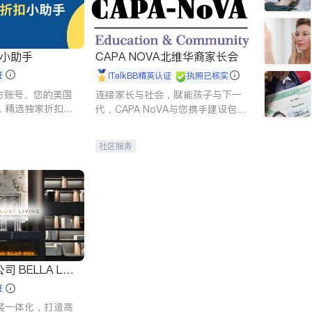
扣小助手
CAPA NOVA北维华裔家长会
证
iTalkBB精英认证
执照已核实
 官方账号。您的美国
连接家长与社会，赋能孩子与下一
，精选独家折扣、
代，CAPA NoVA与您携手建设包
讲座，第一时间享
容、公平、充满希望的社区。
。
社区服务
 LUX
证
装一体化，打造高