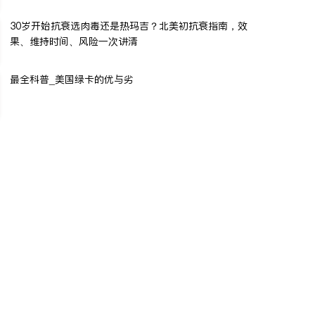
30岁开始抗衰选肉毒还是热玛吉？北美初抗衰指南，效
果、维持时间、风险一次讲清
最全科普_美国绿卡的优与劣