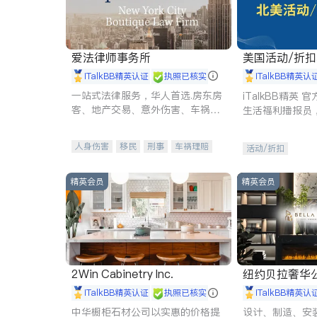
爱法律师事务所
美国活动/折
iTalkBB精英认证
执照已核实
iTalkBB精英认
一站式法律服务，华人首选.房东房
iTalkBB精英
客、地产交易、意外伤害、车祸重
生活福利播报员
伤、商业诉讼、商标注册、移民信
本地活动与专业
托、建筑合同、刑事案件全包办
受您的专属福利
人身伤害
移民
刑事
车祸理赔
活动/折扣
民事
房地产
信托/遗嘱
商业
商标注册
索赔
律师-其它
保释
精英会员
精英会员
2Win Cabinetry Inc.
纽约贝拉奢华公司 BELLA
E
iTalkBB精英认证
执照已核实
iTalkBB精英认
中华橱柜石材公司以实惠的价格提
设计、制造、安