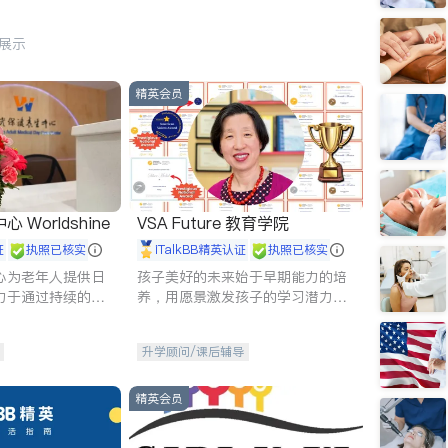
行展示
精英会员
Worldshine
VSA Future 教育学院
证
执照已核实
iTalkBB精英认证
执照已核实
心为老年人提供日
孩子美好的未来始于早期能力的培
力于通过持续的护
养，用愿景激发孩子的学习潜力和
升老年人的生活质
动力。理念：拥有成长型心态是成
功的基石。
升学顾问/课后辅导
精英会员