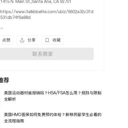
1415 N. Main St.,Santa Ana, CA 92701
https://www.italkbbelite.com/ubiz/6602a32c31d
531db74f6a88d
-
点赞
分享
收藏
联系商家
推荐
美国运动器材能报销吗？HSA/FSA怎么用？规则与限制
全解析
美国HMO医保如何免费预约体检？新移民留学生必看的
全流程指南