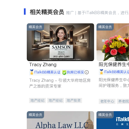
相关精英会员
推广 | 基于iTalkBB精英会员，进
精英会员
精英会员
阳光保健养生中心 
Tracy Zhang
iTalkBB精英认
iTalkBB精英认证
执照已核实
阳光保健养生中
Tracy Zhang - 引领大华府地区房
间护理服务，致
产之旅的资深专家
理创新来有效提
量。
地产经纪
地产经纪
地产投资
老年中心
养老院
商业地产
商铺租售
开发商建商
精英会员
精英会员