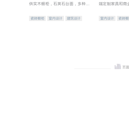
供实木橱柜，石英石台面，多种优
端定制家具和商
质不锈钢水槽、水龙头与抽油烟
机。品质厨房，家的选择。
瓷砖橱柜
室内设计
建筑设计
室内设计
瓷砖橱
卫浴洁具
室内装修
地板建材
售前软
室内装修