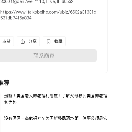
3060 Ogden Ave. #110, Llsle, IL 60532
https://www.italkbbelite.com/ubiz/6602a31331d
531db74f6a834
-
点赞
分享
收藏
联系商家
推荐
最新！美国老人养老福利制度！了解父母移民美国养老福
利优势
没有医保＝高危裸奔？美国新移民落地第一件事必须是它