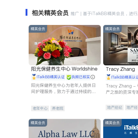
相关精英会员
推广 | 基于iTalkBB精英会员，进
精英会员
精英会员
阳光保健养生中心 Worldshine
Tracy Zhang
iTalkBB精英认证
执照已核实
iTalkBB精英认
阳光保健养生中心为老年人提供日
Tracy Zhan
间护理服务，致力于通过持续的护
产之旅的资深专
理创新来有效提升老年人的生活质
量。
地产经纪
地产经
老年中心
养老院
商业地产
商铺
精英会员
精英会员