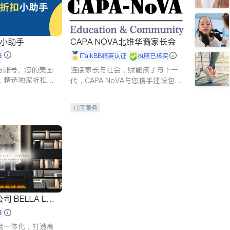
扣小助手
CAPA NOVA北维华裔家长会
证
iTalkBB精英认证
执照已核实
 官方账号。您的美国
连接家长与社会，赋能孩子与下一
，精选独家折扣、
代，CAPA NoVA与您携手建设包
讲座，第一时间享
容、公平、充满希望的社区。
。
社区服务
 LUX
证
装一体化，打造高