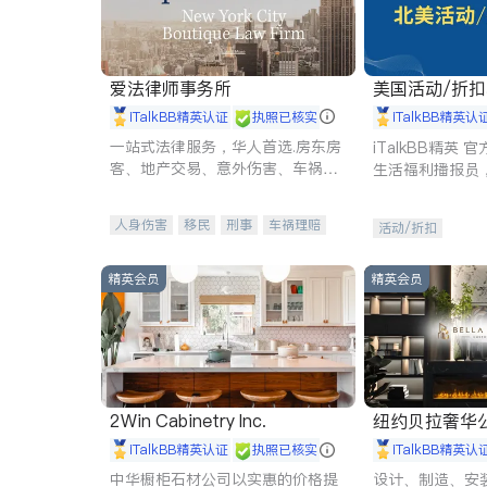
爱法律师事务所
美国活动/折
iTalkBB精英认证
执照已核实
iTalkBB精英认
一站式法律服务，华人首选.房东房
iTalkBB精英
客、地产交易、意外伤害、车祸重
生活福利播报员
伤、商业诉讼、商标注册、移民信
本地活动与专业
托、建筑合同、刑事案件全包办
受您的专属福利
人身伤害
移民
刑事
车祸理赔
活动/折扣
民事
房地产
信托/遗嘱
商业
商标注册
索赔
律师-其它
保释
精英会员
精英会员
2Win Cabinetry Inc.
纽约贝拉奢华公司 BELLA
E
iTalkBB精英认证
执照已核实
iTalkBB精英认
中华橱柜石材公司以实惠的价格提
设计、制造、安