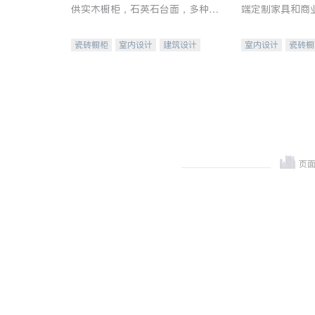
供实木橱柜，石英石台面，多种优
端定制家具和商
质不锈钢水槽、水龙头与抽油烟
机。品质厨房，家的选择。
瓷砖橱柜
室内设计
建筑设计
室内设计
瓷砖橱
卫浴洁具
室内装修
地板建材
售前软
室内装修