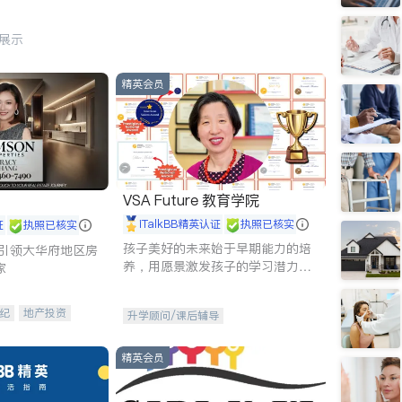
行展示
精英会员
VSA Future 教育学院
iTalkBB精英认证
执照已核实
证
执照已核实
孩子美好的未来始于早期能力的培
g - 引领大华府地区房
养，用愿景激发孩子的学习潜力和
家
动力。理念：拥有成长型心态是成
功的基石。
纪
地产投资
升学顾问/课后辅导
租售
开发商建商
精英会员