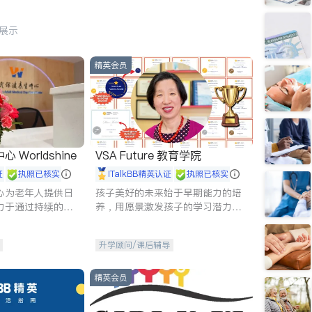
行展示
精英会员
Worldshine
VSA Future 教育学院
证
执照已核实
iTalkBB精英认证
执照已核实
心为老年人提供日
孩子美好的未来始于早期能力的培
力于通过持续的护
养，用愿景激发孩子的学习潜力和
升老年人的生活质
动力。理念：拥有成长型心态是成
功的基石。
升学顾问/课后辅导
精英会员