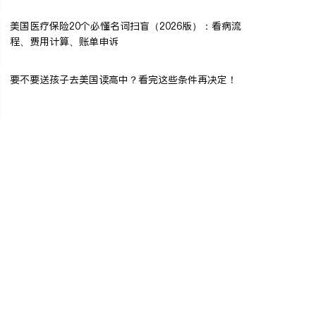
美国医疗保险20个必懂名词扫盲（2026版）：看病流
程、费用计算、账单申诉
要不要送孩子去美国读高中？看完这些条件再决定！