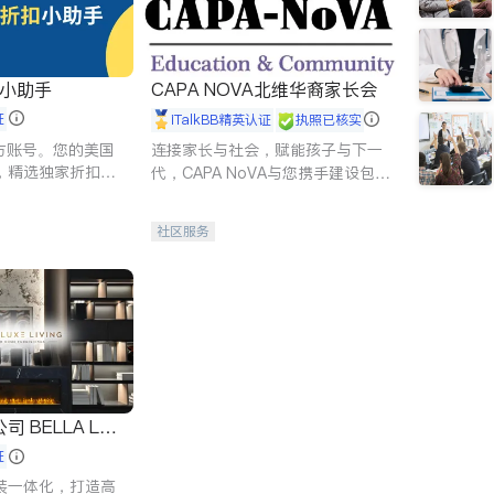
扣小助手
CAPA NOVA北维华裔家长会
证
iTalkBB精英认证
执照已核实
 官方账号。您的美国
连接家长与社会，赋能孩子与下一
，精选独家折扣、
代，CAPA NoVA与您携手建设包
讲座，第一时间享
容、公平、充满希望的社区。
。
社区服务
 LUX
证
装一体化，打造高