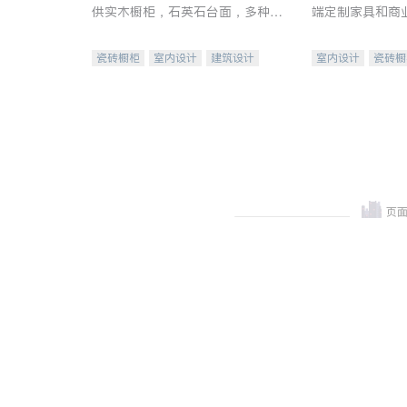
供实木橱柜，石英石台面，多种优
端定制家具和商
质不锈钢水槽、水龙头与抽油烟
机。品质厨房，家的选择。
瓷砖橱柜
室内设计
建筑设计
室内设计
瓷砖橱
卫浴洁具
室内装修
地板建材
售前软
室内装修