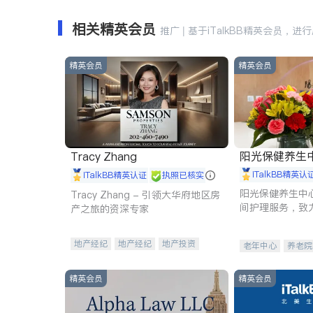
相关精英会员
推广 | 基于iTalkBB精英会员，进
精英会员
精英会员
阳光保健养生中心 
Tracy Zhang
iTalkBB精英认
iTalkBB精英认证
执照已核实
阳光保健养生中
Tracy Zhang - 引领大华府地区房
间护理服务，致
产之旅的资深专家
理创新来有效提
量。
地产经纪
地产经纪
地产投资
老年中心
养老院
商业地产
商铺租售
开发商建商
精英会员
精英会员