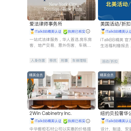
爱法律师事务所
美国活动/折
iTalkBB精英认证
执照已核实
iTalkBB精英认
一站式法律服务，华人首选.房东房
iTalkBB精英
客、地产交易、意外伤害、车祸重
生活福利播报员
伤、商业诉讼、商标注册、移民信
本地活动与专业
托、建筑合同、刑事案件全包办
受您的专属福利
人身伤害
移民
刑事
车祸理赔
活动/折扣
民事
房地产
信托/遗嘱
商业
商标注册
索赔
律师-其它
保释
精英会员
精英会员
2Win Cabinetry Inc.
纽约贝拉奢华公司 BELLA
E
iTalkBB精英认证
执照已核实
iTalkBB精英认
中华橱柜石材公司以实惠的价格提
设计、制造、安