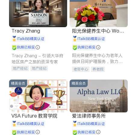
Tracy Zhang
阳光保健养生中心 World
shine
iTalkBB精英认证
iTalkBB精英认证
执照已核实
执照已核实
阳光保健养生中心为老年人
Tracy Zhang - 引领大华府
提供日间护理服务，致力于
地区房产之旅的资深专家
通过持续的护理创新来有效
地产经纪
地产经纪
老年中心
养老院
提升老年人的生活质量。
地产投资
商业地产
商铺租售
开发商建商
精英会员
精英会员
VSA Future 教育学院
爱法律师事务所
iTalkBB精英认证
iTalkBB精英认证
执照已核实
执照已核实