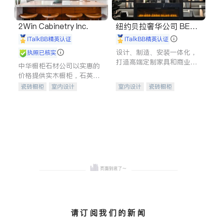
2Win Cabinetry Inc.
纽约贝拉奢华公司 BELL
A LUXE
iTalkBB精英认证
iTalkBB精英认证
设计、制造、安装一体化，
执照已核实
打造高端定制家具和商业空
中华橱柜石材公司以实惠的
间
价格提供实木橱柜，石英石
台面，多种优质不锈钢水
瓷砖橱柜
室内设计
室内设计
瓷砖橱柜
槽、水龙头与抽油烟机。品
建筑设计
卫浴洁具
卫浴洁具
地板建材
质厨房，家的选择。
室内装修
售前软装staging
室内装修
请订阅我们的新闻