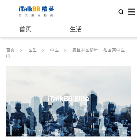
首页
生活
医生
律师
首页
医生
中医
复旦中医诊所 ─ 毛国英中医
师
保险理财
房地产租售
建筑装修
教育
养老
非盈利组织