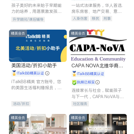
孩子美好的未来始于早期能
一站式法律服务，华人首选.
力的培养，用愿景激发孩子
房东房客、地产交易、意外
的学习潜力和动力。理念：
伤害、车祸重伤、商业诉
人身伤害
移民
刑事
升学顾问/课后辅导
拥有成长型心态是成功的基
讼、商标注册、移民信托、
车祸理赔
民事
房地产
石。
建筑合同、刑事案件全包办
信托/遗嘱
商业
商标注册
精英会员
精英会员
索赔
律师-其它
保释
美国活动/折扣小助手
CAPA NOVA北维华裔家
长会
iTalkBB精英认证
iTalkBB精英认证
iTalkBB精英 官方账号。您
执照已核实
的美国生活福利播报员，精
连接家长与社会，赋能孩子
选独家折扣、本地活动与专
与下一代，CAPA NoVA与您
业讲座，第一时间享受您的
携手建设包容、公平、充满
活动/折扣
社区服务
专属福利。
希望的社区。
精英会员
精英会员