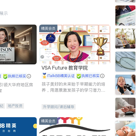
行展示
精英会员
VSA Future 教育学院
iTalkBB精英认证
执照已核实
证
执照已核实
孩子美好的未来始于早期能力的培
g - 引领大华府地区房
养，用愿景激发孩子的学习潜力和
家
动力。理念：拥有成长型心态是成
功的基石。
纪
地产投资
升学顾问/课后辅导
租售
开发商建商
精英会员