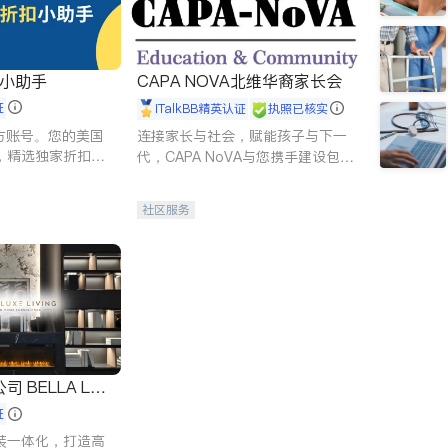
扣小助手
CAPA NOVA北维华裔家长会
证
iTalkBB精英认证
执照已核实
 官方账号。您的美国
连接家长与社会，赋能孩子与下一
，精选独家折扣、
代，CAPA NoVA与您携手建设包
讲座，第一时间享
容、公平、充满希望的社区。
。
社区服务
 LUX
证
装一体化，打造高