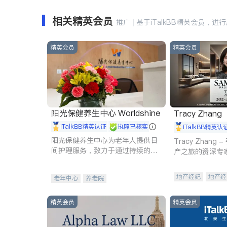
相关精英会员
推广 | 基于iTalkBB精英会员，进
精英会员
精英会员
阳光保健养生中心 Worldshine
Tracy Zhang
iTalkBB精英认证
执照已核实
iTalkBB精英认
阳光保健养生中心为老年人提供日
Tracy Zhan
间护理服务，致力于通过持续的护
产之旅的资深专
理创新来有效提升老年人的生活质
量。
地产经纪
地产经
老年中心
养老院
商业地产
商铺
精英会员
精英会员