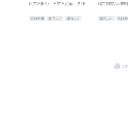
供实木橱柜，石英石台面，多种优
端定制家具和商
质不锈钢水槽、水龙头与抽油烟
机。品质厨房，家的选择。
瓷砖橱柜
室内设计
建筑设计
室内设计
瓷砖橱
卫浴洁具
室内装修
地板建材
售前软
室内装修