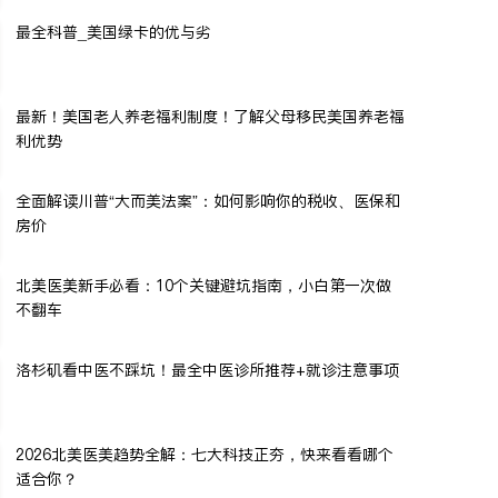
最全科普_美国绿卡的优与劣
最新！美国老人养老福利制度！了解父母移民美国养老福
利优势
全面解读川普“大而美法案”：如何影响你的税收、医保和
房价
北美医美新手必看：10个关键避坑指南，小白第一次做
不翻车
洛杉矶看中医不踩坑！最全中医诊所推荐+就诊注意事项
2026北美医美趋势全解：七大科技正夯，快来看看哪个
适合你？