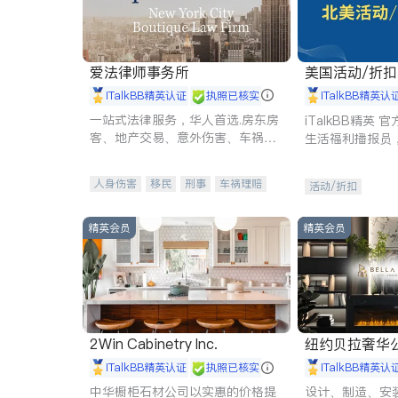
爱法律师事务所
美国活动/折
iTalkBB精英认证
执照已核实
iTalkBB精英认
一站式法律服务，华人首选.房东房
iTalkBB精英
客、地产交易、意外伤害、车祸重
生活福利播报员
伤、商业诉讼、商标注册、移民信
本地活动与专业
托、建筑合同、刑事案件全包办
受您的专属福利
人身伤害
移民
刑事
车祸理赔
活动/折扣
民事
房地产
信托/遗嘱
商业
商标注册
索赔
律师-其它
保释
精英会员
精英会员
2Win Cabinetry Inc.
纽约贝拉奢华公司 BELLA
E
iTalkBB精英认证
执照已核实
iTalkBB精英认
中华橱柜石材公司以实惠的价格提
设计、制造、安